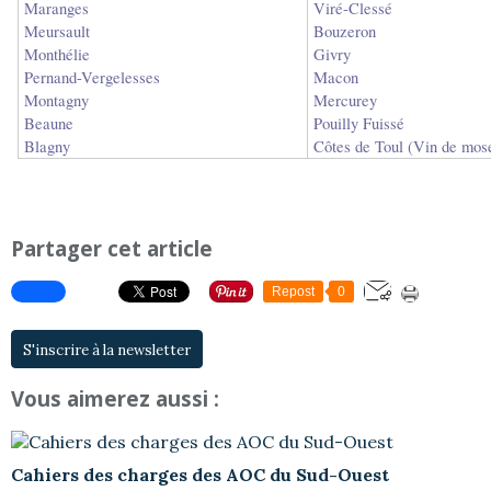
Maranges
Viré-Clessé
Meursault
Bouzeron
Monthélie
Givry
Pernand-Vergelesses
Macon
Montagny
Mercurey
Beaune
Pouilly Fuissé
Blagny
Côtes de Toul (Vin de mose
Partager cet article
Repost
0
S'inscrire à la newsletter
Vous aimerez aussi :
Cahiers des charges des AOC du Sud-Ouest