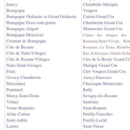
Irancy
Chambolle-Musigny
Bourgogne
Vougeot
Bourgogne Ordinaire et Grand Ordinaire
Corton Grand Cru
Bourgogne Passe-tout-grains
Chambertin Grand Cru
Bourgogne Aligoté
Montrachet Grand Cru
Bourgogne Mousseux
Cahier des charges des
Crémant de Bourgogne
Romanée-Saint-Vivant, Ro
Côte de Beaune
Romanée, La Tâche, Richebo
Côte de Nuits-Villages
Rue, Echezeaux, Grands-Ech
Côte de Beaune-Villages
Clos de la Roche Grand Cr
Nuits-Saint-Georges
Musigny Grand Cru
Fixin
Clos Vougeot Grand Cru
Gevrey-Chambertin
Auxey-Duresses
Marsannay
Chassagne-Montrachet
Pommard
Rully
Morey-Saint-Denis
Savigny-lès-Beaune
Volnay
Santenay
Vosne-Romanée
Saint-Romain
Aloxe-Corton
Pouilly-Vinzelles
Saint-Aubin
Pouilly-Loché
Ladoix
Saint-Véran