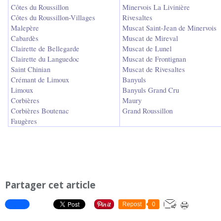
Côtes du Roussillon
Minervois La Livinière
Côtes du Roussillon-Villages
Rivesaltes
Malepère
Muscat Saint-Jean de Minervois
Cabardès
Muscat de Mireval
Clairette de Bellegarde
Muscat de Lunel
Clairette du Languedoc
Muscat de Frontignan
Saint Chinian
Muscat de Rivesaltes
Crémant de Limoux
Banyuls
Limoux
Banyuls Grand Cru
Corbières
Maury
Corbières Boutenac
Grand Roussillon
Faugères
Partager cet article
Repost
0