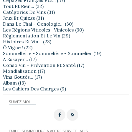
Cépages Français Etc...
(37)
Tout Et Rien...
(32)
Catégories De Vins
(31)
Jeux Et Quizzs
(31)
Dans Le Chai - Oenologie...
(30)
Les Régions Viticoles- Vinicoles
(30)
Règlementation Et Le Vin
(29)
Histoires Et Vin...
(23)
Ô Vigne !
(22)
Sommellerie - Sommelière - Sommelier
(19)
A Essayer...
(17)
Conso Vin - Prévention Et Santé
(17)
Mondialisation
(17)
Vins Goutés...
(17)
Album
(13)
Les Cahiers Des Charges
(9)
SUIVEZ-MOI
EMILIE, SOMMELIER-E À VOTRE SERVICE, JADIS...