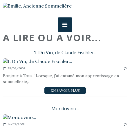
A LIRE OU A VOIR...
1. Du Vin, de Claude Fischler...
28/09/2008
…
Bonjour à Tous ! Lorsque, j'ai entamé mon apprentissage en
sommellerie,...
EN SAVOIR PLUS
Mondovino...
14/03/2008
…