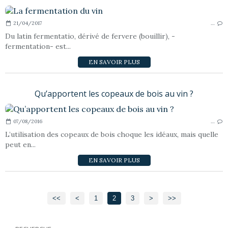
21/04/2017
…
Du latin fermentatio, dérivé de fervere (bouillir), -
fermentation- est...
EN SAVOIR PLUS
Qu’apportent les copeaux de bois au vin ?
07/08/2016
…
L’utilisation des copeaux de bois choque les idéaux, mais quelle
peut en...
EN SAVOIR PLUS
<<
<
1
2
3
>
>>