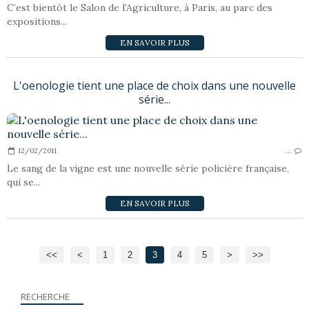
C’est bientôt le Salon de l’Agriculture, à Paris, au parc des
expositions...
EN SAVOIR PLUS
L'oenologie tient une place de choix dans une nouvelle
série...
12/02/2011
…
Le sang de la vigne est une nouvelle série policière française,
qui se...
EN SAVOIR PLUS
<<
<
1
2
3
4
5
>
>>
RECHERCHE