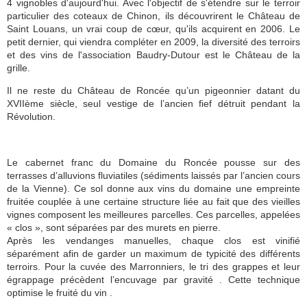
4 vignobles d'aujourd'hui. Avec l'objectif de s'étendre sur le terroir
particulier des coteaux de Chinon, ils découvrirent le Château de
Saint Louans, un vrai coup de cœur, qu'ils acquirent en 2006. Le
petit dernier, qui viendra compléter en 2009, la diversité des terroirs
et des vins de l'association Baudry-Dutour est le Château de la
grille.
Il ne reste du Château de Roncée qu’un pigeonnier datant du
XVIIème siècle, seul vestige de l’ancien fief détruit pendant la
Révolution.
Le cabernet franc du Domaine du Roncée pousse sur des
terrasses d’alluvions fluviatiles (sédiments laissés par l’ancien cours
de la Vienne). Ce sol donne aux vins du domaine une empreinte
fruitée couplée à une certaine structure liée au fait que des vieilles
vignes composent les meilleures parcelles. Ces parcelles, appelées
« clos », sont séparées par des murets en pierre.
Après les vendanges manuelles, chaque clos est vinifié
séparément afin de garder un maximum de typicité des différents
terroirs. Pour la cuvée des Marronniers, le tri des grappes et leur
égrappage précèdent l’encuvage par gravité . Cette technique
optimise le fruité du vin .