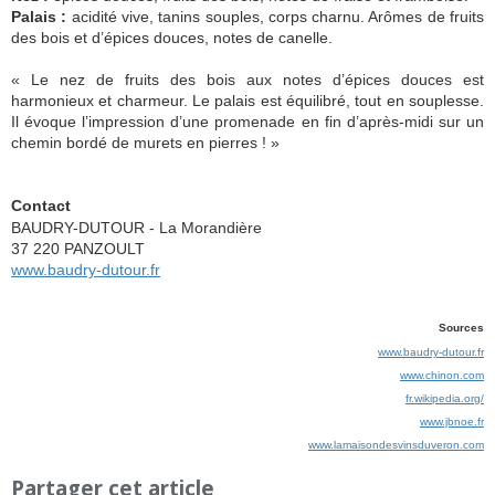
Palais :
acidité vive, tanins souples, corps charnu. Arômes de fruits
des bois et d’épices douces, notes de canelle.
« Le nez de fruits des bois aux notes d’épices douces est
harmonieux et charmeur. Le palais est équilibré, tout en souplesse.
Il évoque l’impression d’une promenade en fin d’après-midi sur un
chemin bordé de murets en pierres ! »
Contact
BAUDRY-DUTOUR - La Morandière
37 220 PANZOULT
www.baudry-dutour.fr
Sources
www.baudry-dutour.fr
www.chinon.com
fr.wikipedia.org/
www.jbnoe.fr
www.lamaisondesvinsduveron.com
Partager cet article