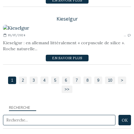
EN SAVOIR PLUS
Kieselgur
19/07/2024
…
Kieselgur : en allemand littéralement « corpuscule de silice ».
Roche naturelle...
EN SAVOIR PLUS
1
2
3
4
5
6
7
8
9
10
20
30
40
50
60
>
>>
RECHERCHE