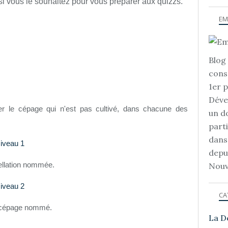
i vous le souhaitez pour vous préparer aux quizzs.
EM
Blog 
cons
1er 
Déve
r le cépage qui n'est pas cultivé, dans chacune des
un d
part
dans
iveau 1
depu
ellation nommée.
Nouv
iveau 2
CA
du cépage nommé.
La D