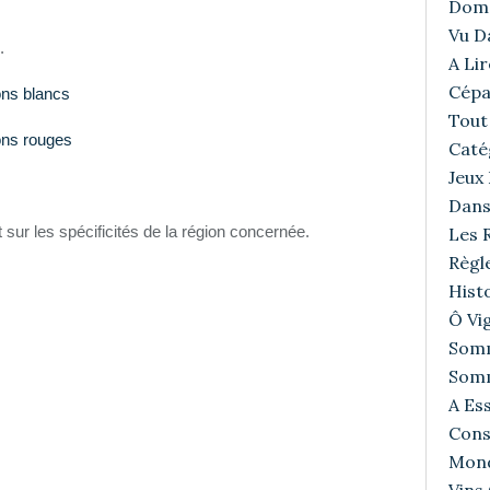
Doma
Vu D
.
A Lir
Cépa
ons blancs
Tout 
ons rouges
Caté
Jeux
Dans
sur les spécificités de la région concernée.
Les R
Règl
Histo
Ô Vig
Somm
Somm
A Ess
Cons
Mond