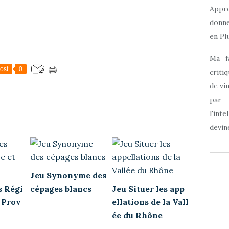
Appre
donne
en Plu
Ma f
ost
0
criti
de vi
par
l'int
devine
Jeu Synonyme des
s Régi
cépages blancs
Jeu Situer les app
 Prov
ellations de la Vall
ée du Rhône