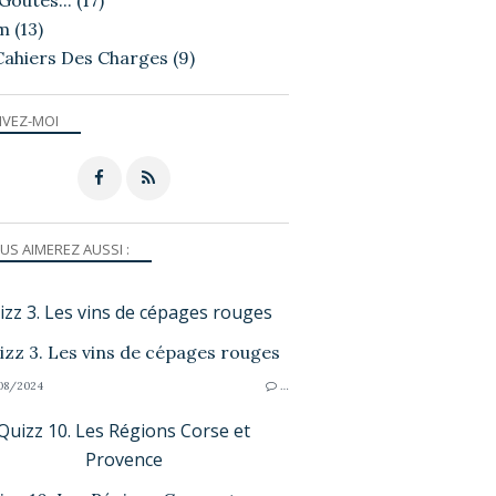
Goutés...
(17)
m
(13)
Cahiers Des Charges
(9)
IVEZ-MOI
US AIMEREZ AUSSI :
izz 3. Les vins de cépages rouges
08/2024
…
Quizz 10. Les Régions Corse et
Provence