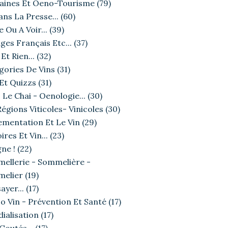
ines Et Oeno-Tourisme
(79)
ans La Presse...
(60)
e Ou A Voir...
(39)
ges Français Etc...
(37)
Et Rien...
(32)
gories De Vins
(31)
 Et Quizzs
(31)
 Le Chai - Oenologie...
(30)
égions Viticoles- Vinicoles
(30)
ementation Et Le Vin
(29)
ires Et Vin...
(23)
ne !
(22)
ellerie - Sommelière -
elier
(19)
ayer...
(17)
o Vin - Prévention Et Santé
(17)
ialisation
(17)