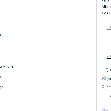
Vins 
Albu
Les 
SU
 AOC)
VO
 du Rhône
Qu
ce
04/
lon