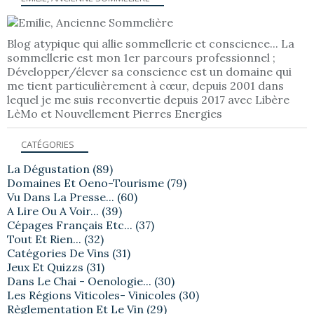
Blog atypique qui allie sommellerie et conscience... La
sommellerie est mon 1er parcours professionnel ;
Développer/élever sa conscience est un domaine qui
me tient particulièrement à cœur, depuis 2001 dans
lequel je me suis reconvertie depuis 2017 avec Libère
LèMo et Nouvellement Pierres Energies
CATÉGORIES
La Dégustation
(89)
Domaines Et Oeno-Tourisme
(79)
Vu Dans La Presse...
(60)
A Lire Ou A Voir...
(39)
Cépages Français Etc...
(37)
Tout Et Rien...
(32)
Catégories De Vins
(31)
Jeux Et Quizzs
(31)
Dans Le Chai - Oenologie...
(30)
Les Régions Viticoles- Vinicoles
(30)
Règlementation Et Le Vin
(29)