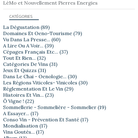
LèMo et Nouvellement Pierres Energies
CATÉGORIES
La Dégustation
(89)
Domaines Et Oeno-Tourisme
(79)
Vu Dans La Presse...
(60)
A Lire Ou A Voir...
(39)
Cépages Français Etc...
(37)
Tout Et Rien...
(32)
Catégories De Vins
(31)
Jeux Et Quizzs
(31)
Dans Le Chai - Oenologie...
(30)
Les Régions Viticoles- Vinicoles
(30)
Règlementation Et Le Vin
(29)
Histoires Et Vin...
(23)
Ô Vigne !
(22)
Sommellerie - Sommelière - Sommelier
(19)
A Essayer...
(17)
Conso Vin - Prévention Et Santé
(17)
Mondialisation
(17)
Vins Goutés...
(17)
Album
(13)