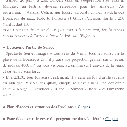
- Samedi 26 juin*, à 20h, Concert Jazz, en coopération avec Jazz in
Marciac, un festival devenu référence pour les amateurs. Au
programme : Avishai Cohen, qui fédère aujourd’hui bien au-delà des
frontières du jazz, Roberto Fonseca et Gilles Peterson. Tarifs : 25€
(tarif réduit 15€)
*Les Concerts du 25 et du 26 juin sont à but caritatif, les bénéfices
seront reversés à l’association « La Voix de l’Enfant ».
● Deuxième Partie de Soirée
- Spectacle Son et Images « Les Sens du Vin », tous les soirs, sur la
place de la Bourse, à 23h, il y aura une projection géante, sur un écran
de près de 4000 m², où vous visionnerez un film sur l’univers de la vigne
et du vin au sens large.
- Et à 23h30, tous les soirs également, il y aura un feu d’artifices, mis
en musique. Visible des quais, chaque soir est allié à une couleur :
Jeudi « Rouge », Vendredi « Blanc », Samedi « Rosé » et Dimanche
« Or ».
●
Plan d’accès et situation des Pavillons :
Cliquez
●
Pour découvrir, le reste du programme dans le détail :
Cliquez