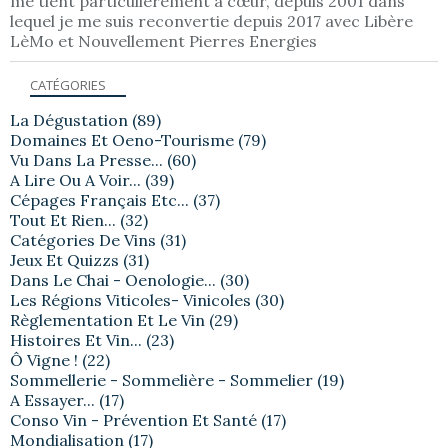
me tient particulièrement à cœur, depuis 2001 dans
lequel je me suis reconvertie depuis 2017 avec Libère
LèMo et Nouvellement Pierres Energies
CATÉGORIES
La Dégustation
(89)
Domaines Et Oeno-Tourisme
(79)
Vu Dans La Presse...
(60)
A Lire Ou A Voir...
(39)
Cépages Français Etc...
(37)
Tout Et Rien...
(32)
Catégories De Vins
(31)
Jeux Et Quizzs
(31)
Dans Le Chai - Oenologie...
(30)
Les Régions Viticoles- Vinicoles
(30)
Règlementation Et Le Vin
(29)
Histoires Et Vin...
(23)
Ô Vigne !
(22)
Sommellerie - Sommelière - Sommelier
(19)
A Essayer...
(17)
Conso Vin - Prévention Et Santé
(17)
Mondialisation
(17)