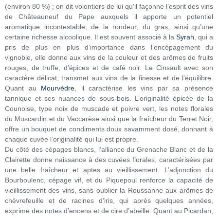
(environ 80 %) ; on dit volontiers de lui qu’il façonne l’esprit des vins
de Châteauneuf du Pape auxquels il apporte un potentiel
aromatique incontestable, de la rondeur, du gras, ainsi qu’une
certaine richesse alcoolique. Il est souvent associé à la
Syrah
, qui a
pris de plus en plus d’importance dans l’encépagement du
vignoble, elle donne aux vins de la couleur et des arômes de fruits
rouges, de truffe, d’épices et de café noir. Le Cinsault avec son
caractère délicat, transmet aux vins de la finesse et de l’équilibre.
Quant au
Mourvèdre
, il caractérise les vins par sa présence
tannique et ses nuances de sous-bois. L’originalité épicée de la
Counoise, type noix de muscade et poivre vert, les notes florales
du Muscardin et du Vaccarèse ainsi que la fraîcheur du Terret Noir,
offre un bouquet de condiments doux savamment dosé, donnant à
chaque cuvée l’originalité qui lui est propre.
Du côté des cépages blancs, l’alliance du Grenache Blanc et de la
Clairette donne naissance à des cuvées florales, caractérisées par
une belle fraîcheur et aptes au vieillissement. L’adjonction du
Bourboulenc, cépage vif, et du Piquepoul renforce la capacité de
vieillissement des vins, sans oublier la Roussanne aux arômes de
chèvrefeuille et de racines d’iris, qui après quelques années,
exprime des notes d’encens et de cire d’abeille. Quant au Picardan,