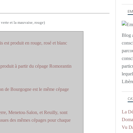
EM
 verte et la mauvaise, rouge)
Blog a
est produit en rouge, rosé et blanc
consc
parco
consc
produit à partir du cépage Romorantin
parti
leque
Libèr
on de Bourgogne est le même cépage
CA
La Dé
rre, Menetou-Salon, et Reuilly, sont
Domai
 issues des mêmes cépages pour chaque
Vu Da