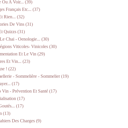
e Ou A Voir...
(39)
es Français Etc...
(37)
t Rien...
(32)
ories De Vins
(31)
Et Quizzs
(31)
Le Chai - Oenologie...
(30)
égions Viticoles- Vinicoles
(30)
mentation Et Le Vin
(29)
res Et Vin...
(23)
ne !
(22)
llerie - Sommelière - Sommelier
(19)
yer...
(17)
 Vin - Prévention Et Santé
(17)
alisation
(17)
Goutés...
(17)
m
(13)
ahiers Des Charges
(9)