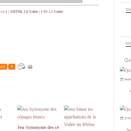
SU
v.1.1
| XHTML 1.0 Valide | CSS 2.1 Valide
VO
Qu
ost
0
04/08
07/07
Jeu Synonyme des cé
J