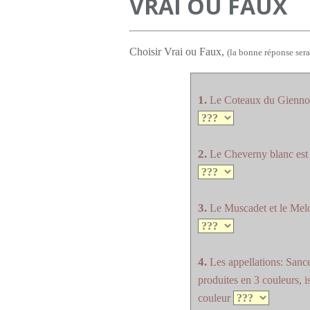
VRAI OU FAUX
Choisir Vrai ou Faux,
(la bonne réponse sera
1.
Le Coteaux du Giennois 
2.
Le Cheverny blanc est 
3.
Le Muscadet et le Mel
4.
Les appellations: Sance
produites en 3 couleurs,
couleur