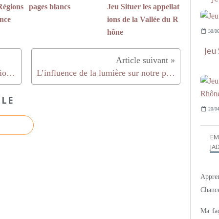
Régions
pages blancs
Jeu Situer les appellat
ence
ions de la Vallée du R
hône
30/06
Jeu 
L’étiquette influence notre perception du vin
L’influence de la lumière sur notre perception du vin
CLE
20/04
EM
JAD
Appren
Chance
Ma faç