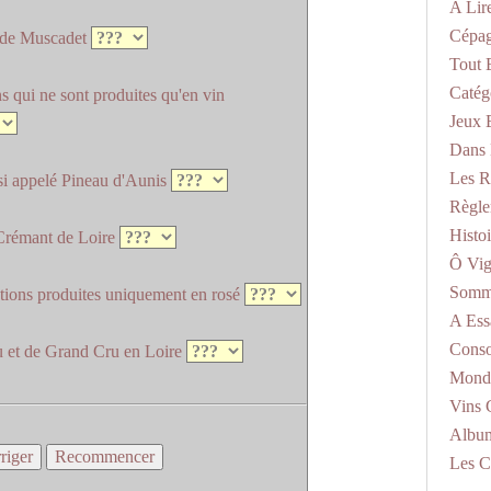
A Lir
Cépag
s de Muscadet
Tout E
Catég
ns qui ne sont produites qu'en vin
Jeux 
Dans 
Les R
si appelé Pineau d'Aunis
Règle
Histoi
 Crémant de Loire
Ô Vig
Somme
lations produites uniquement en rosé
A Essa
Conso
ru et de Grand Cru en Loire
Mondi
Vins 
Albu
Les C