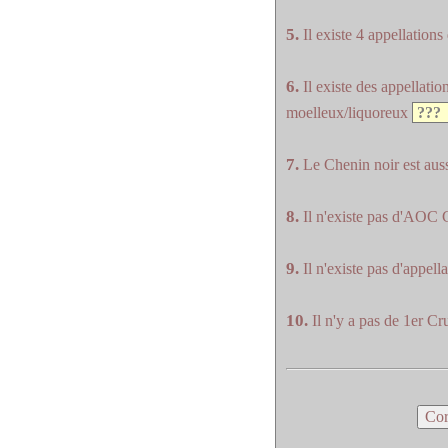
5.
Il existe 4 appellation
6.
Il existe des appellatio
moelleux/liquoreux
7.
Le Chenin noir est aus
8.
Il n'existe pas d'AOC
9.
Il n'existe pas d'appel
10.
Il n'y a pas de 1er C