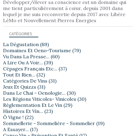
Développer/élever sa conscience est un domaine qui
me tient particulièrement à cœur, depuis 2001 dans
lequel je me suis reconvertie depuis 2017 avec Libère
LèMo et Nouvellement Pierres Energies
CATÉGORIES
La Dégustation
(89)
Domaines Et Oeno-Tourisme
(79)
Vu Dans La Presse...
(60)
A Lire Ou A Voir...
(39)
Cépages Français Etc...
(37)
Tout Et Rien...
(32)
Catégories De Vins
(31)
Jeux Et Quizzs
(31)
Dans Le Chai - Oenologie...
(30)
Les Régions Viticoles- Vinicoles
(30)
Règlementation Et Le Vin
(29)
Histoires Et Vin...
(23)
Ô Vigne !
(22)
Sommellerie - Sommelière - Sommelier
(19)
A Essayer...
(17)
Conso Vin - Prévention Et Santé
(17)