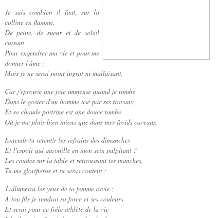
Je sais combien il faut, sur la
colline en flamme,
De peine, de sueur et de soleil
cuisant
Pour engendrer ma vie et pour me
donner l'âme ;
Mais je ne serai point ingrat ni malfaisant,
Car j'éprouve une joie immense quand je tombe
Dans le gosier d'un homme usé par ses travaux,
Et sa chaude poitrine est une douce tombe
Où je me plais bien mieux que dans mes froids caveaux.
Entends-tu retentir les refrains des dimanches
Et l'espoir qui gazouille en mon sein palpitant ?
Les coudes sur la table et retroussant tes manches,
Tu me glorifieras et tu seras content ;
J'allumerai les yeux de ta femme ravie ;
A ton fils je rendrai sa force et ses couleurs
Et serai pour ce frêle athlète de la vie