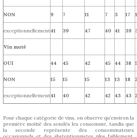
NON
9
7
11
7
3
17
exceptionnellement
41
39
47
40
41
39
Vin muté
OUI
44
45
42
45
44
38
NON
15
15
15
13
13
18
exceptionnellement
41
40
42
42
43
43
Pour chaque catégorie de vins, on observe qu’environ la
première moitié des sondés les consomme, tandis que
la seconde représente des consommateurs
occasionnels et des abstentionnistes plus faiblement.