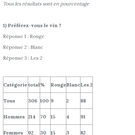
Tous les résultats sont en pourcentage
1) Préférez-vous le vin ?
Réponse 1 : Rouge
Réponse 2 : Blanc
Réponse 3 : Les 2
Catégorie
total
%
Rouge
Blanc
Les 2
Tous
306
100
9
2
88
Hommes
214
70
15
4
91
Femmes
92
30
15
3
82