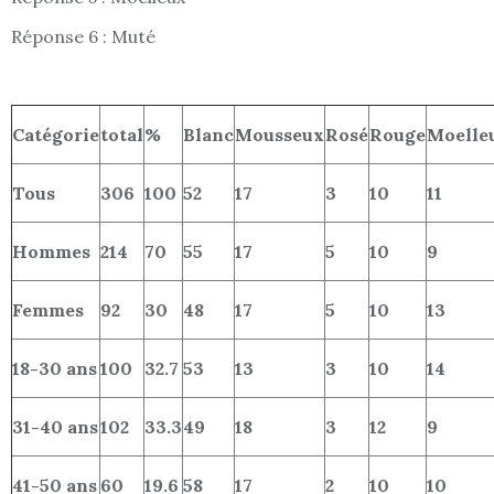
Réponse 6 : Muté
Catégorie
total
%
Blanc
Mousseux
Rosé
Rouge
Moelle
Tous
306
100
52
17
3
10
11
Hommes
214
70
55
17
5
10
9
Femmes
92
30
48
17
5
10
13
18-30 ans
100
32.7
53
13
3
10
14
31-40 ans
102
33.3
49
18
3
12
9
41-50 ans
60
19.6
58
17
2
10
10