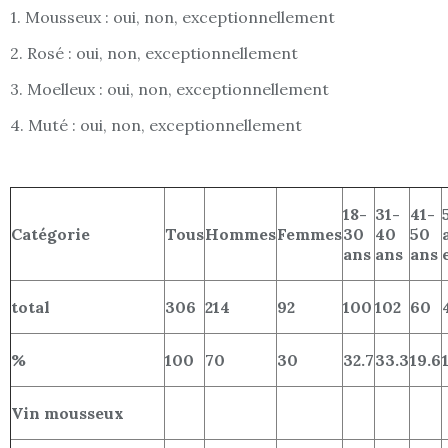
1. Mousseux : oui, non, exceptionnellement
2. Rosé : oui, non, exceptionnellement
3. Moelleux : oui, non, exceptionnellement
4. Muté : oui, non, exceptionnellement
18-
31-
41-
Catégorie
Tous
Hommes
Femmes
30
40
50
ans
ans
ans
total
306
214
92
100
102
60
%
100
70
30
32.7
33.3
19.6
Vin mousseux