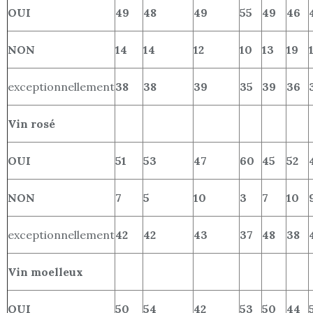
OUI
49
48
49
55
49
46
NON
14
14
12
10
13
19
exceptionnellement
38
38
39
35
39
36
Vin rosé
OUI
51
53
47
60
45
52
NON
7
5
10
3
7
10
exceptionnellement
42
42
43
37
48
38
Vin moelleux
OUI
50
54
42
53
50
44