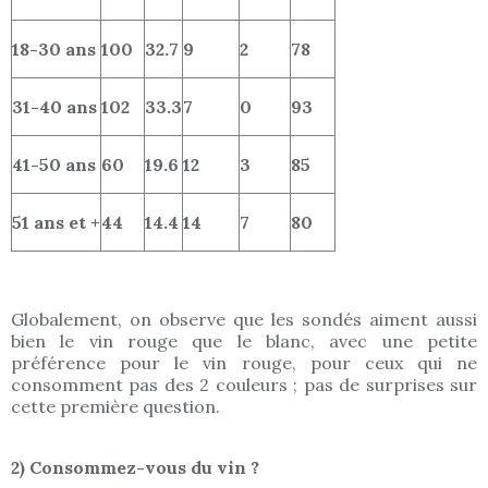
18-30 ans
100
32.7
9
2
78
31-40 ans
102
33.3
7
0
93
41-50 ans
60
19.6
12
3
85
51 ans et +
44
14.4
14
7
80
Globalement, on observe que les sondés aiment aussi
bien le vin rouge que le blanc, avec une petite
préférence pour le vin rouge, pour ceux qui ne
consomment pas des 2 couleurs ; pas de surprises sur
cette première question.
2) Consommez-vous du vin ?