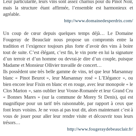
Leur particularité, leurs vins sont assez charnus pour du Pinot Noir,
mais la structure étant affirmée, l’ensemble est harmonieux et
agréable.
http://www.domainedesperdrix.com/
Un coup de cœur depuis quelques temps déjà… Le Domaine
Fougeray de Beauclair nous propose un compromis entre la
tradition et l’exigence toujours plus forte d’avoir des vins à boire
tout de suite. C’est élégant, c’est fin, le vin porte en lui la signature
d’un terroir et d’un homme ou devrai-je dire d’un couple, puisque
Madame et Monsieur Ollivier travaille de concert…
Ils possèdent une très belle gamme de vins, tel que leur Marsannay
blanc « Pinot Beurot », leur Marsannay rosé « L’Elégance », ou
bien encore leur Fixin en blanc et en rouge, avec leur monopole « le
Clos Marion », sans oublier leur Vosne-Romanée et leur Grand Cru
« Bonnes Mares » (sur la commune de Morey St Denis), qui est
magnifique pour un tarif très raisonnable, par rapport à ceux que
font leurs voisins. Je ne vous ai pas tout dit, alors maintenant c’est à
vous de jouer pour aller leur rendre visite et découvrir tous leurs
trésors…
http://www.fougeraydebeauclair.fr/