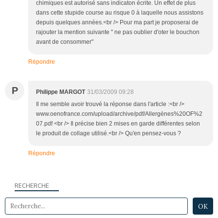
chimiques est autorisé sans indicaton écrite. Un effet de plus
dans cette stupide course au risque 0 à laquelle nous assistons
depuis quelques années.<br /> Pour ma part je proposerai de
rajouter la mention suivante " ne pas oublier d'oter le bouchon
avant de consommer"
Répondre
P
Philippe MARGOT
31/03/2009 09:28
Il me semble avoir trouvé la réponse dans l'article :<br />
www.oenofrance.com/upload/archive/pdf/Allergènes%20OF%2
07.pdf <br /> Il précise bien 2 mises en garde différentes selon
le produit de collage utilisé.<br /> Qu'en pensez-vous ?
Répondre
RECHERCHE