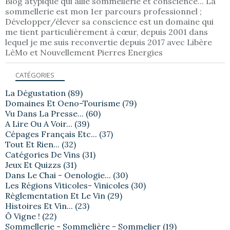
Blog atypique qui allie sommellerie et conscience... La
sommellerie est mon 1er parcours professionnel ;
Développer/élever sa conscience est un domaine qui
me tient particulièrement à cœur, depuis 2001 dans
lequel je me suis reconvertie depuis 2017 avec Libère
LèMo et Nouvellement Pierres Energies
CATÉGORIES
La Dégustation
(89)
Domaines Et Oeno-Tourisme
(79)
Vu Dans La Presse...
(60)
A Lire Ou A Voir...
(39)
Cépages Français Etc...
(37)
Tout Et Rien...
(32)
Catégories De Vins
(31)
Jeux Et Quizzs
(31)
Dans Le Chai - Oenologie...
(30)
Les Régions Viticoles- Vinicoles
(30)
Règlementation Et Le Vin
(29)
Histoires Et Vin...
(23)
Ô Vigne !
(22)
Sommellerie - Sommelière - Sommelier
(19)