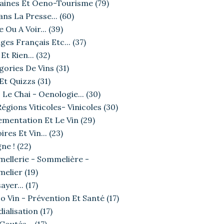
ines Et Oeno-Tourisme
(79)
ans La Presse...
(60)
e Ou A Voir...
(39)
ges Français Etc...
(37)
Et Rien...
(32)
gories De Vins
(31)
 Et Quizzs
(31)
 Le Chai - Oenologie...
(30)
égions Viticoles- Vinicoles
(30)
ementation Et Le Vin
(29)
ires Et Vin...
(23)
ne !
(22)
ellerie - Sommelière -
elier
(19)
ayer...
(17)
o Vin - Prévention Et Santé
(17)
ialisation
(17)