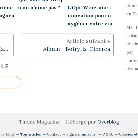
donne
rienc
u’on n’aime pas ?
L'OptiWine, une i
en Plu
Lagnea
nnovation pour o
xygéner votre vin
Ma f
criti
de vi
L'Art & Le Vin, par Philippe Margot
Album - Botrytis-Cinerea
par
l'int
CLE
devine
Thème Magazine - Hébergé par
Overblog
Overblog
Top articles
Contact
Signaler un abus
C.G.U.
Cookies et