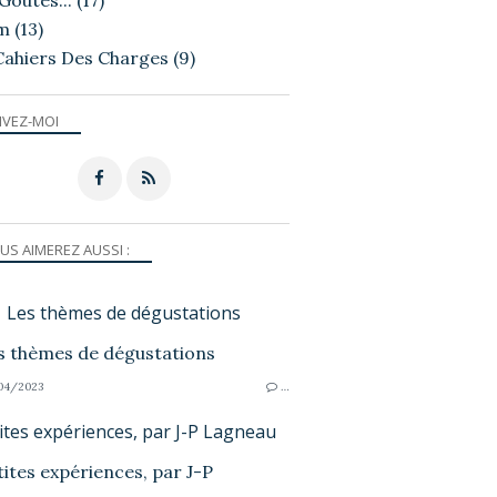
Goutés...
(17)
m
(13)
Cahiers Des Charges
(9)
IVEZ-MOI
US AIMEREZ AUSSI :
Les thèmes de dégustations
04/2023
…
ites expériences, par J-P Lagneau