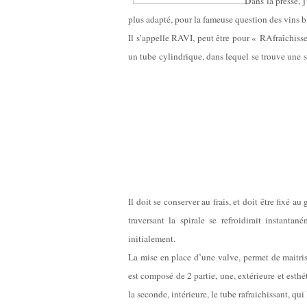
Dans la presse, j
plus adapté, pour la fameuse question des vins bl
Il s’appelle RAVI, peut être pour « RAfraîchisse
un tube cylindrique, dans lequel se trouve une s
Il doit se conserver au frais, et doit être fixé au
traversant la spirale se refroidirait instant
initialement.
L
a mise en place d’une valve, permet de maitris
est composé de 2 partie, une, extérieure et esthét
la seconde, intérieure, le tube rafraichissant, qui