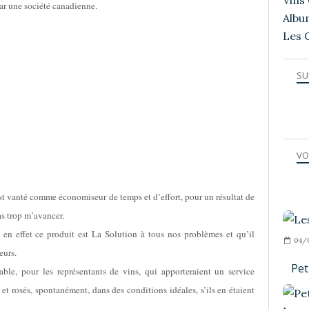
Vins 
ar une société canadienne.
Albu
Les 
SU
VO
st vanté comme économiseur de temps et d’effort, pour un résultat de
pas trop m’avancer.
s, en effet ce produit est La Solution à tous nos problèmes et qu’il
04/
eurs.
Pet
able, pour les représentants de vins, qui apporteraient un service
 et rosés, spontanément, dans des conditions idéales, s’ils en étaient