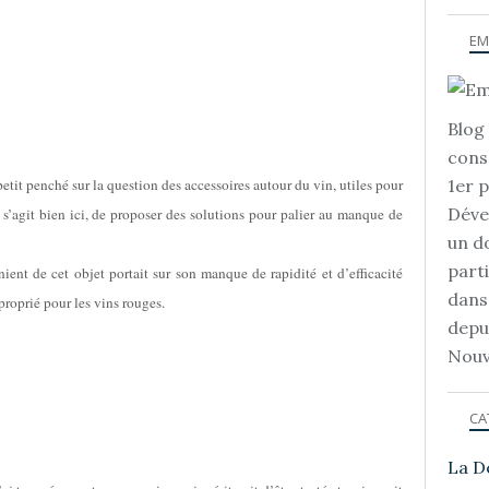
EM
Blog 
cons
etit penché sur la question des accessoires autour du vin, utiles pour
1er 
Déve
l s’agit bien ici, de proposer des solutions pour palier au manque de
un d
part
ient de cet objet portait sur son manque de rapidité et d’efficacité
dans
proprié pour les vins rouges.
depu
Nouv
CA
La D