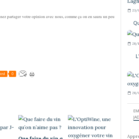
23/
venez partager votre opinion avec nous, comme ça on en saura un peu
Qu
28/1
L
ost
0
28/0
EM
JAD
Appre
Que faire du vin q