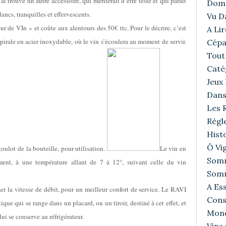
’ai trouvé un autre accessoire, qui mériterait d’être testé et qui parait
Doma
ancs, tranquilles et effervescents.
Vu D
ur de VIn » et coûte aux alentours des 50€ ttc. Pour le décrire, c’est
A Lir
pirale en acier inoxydable, où le vin s’écoulera au moment de servir.
Cépa
Tout 
Caté
Jeux
Dans
Les R
Règl
Histo
Ô Vig
 goulot de la bouteille, pour utilisation.
Le vin en
Somm
anément, à une température allant de 7 à 12°, suivant celle du vin
Somm
A Ess
er la vitesse de débit, pour un meilleur confort de service. Le RAVI
Cons
ique qui se range dans un placard, ou un tiroir, destiné à cet effet, et
Mond
 lui se conserve au réfrigérateur.