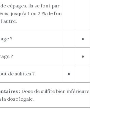
de cépages, ils se font par
cis, jusqu’à 1 ou 2 % de l’un
 l’autre.
lage ?
●
trage ?
●
out de sulfites ?
●
taires :
Dose de sulfite bien inférieure
à la dose légale.