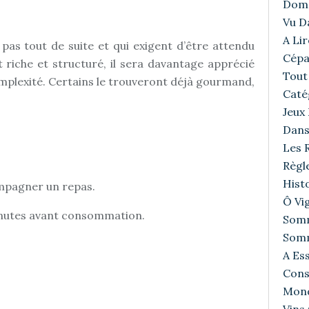
Doma
Vu D
A Lir
 pas tout de suite et qui exigent d’être attendu
Cépa
st riche et structuré, il sera davantage apprécié
Tout 
complexité. Certains le trouveront déjà gourmand,
Caté
Jeux
Dans
Les R
Règl
Histo
mpagner un repas.
Ô Vig
minutes avant consommation.
Somm
Somm
A Ess
Cons
Mond