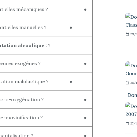
t elles mécaniques ?
●
t elles manuelles ?
●
29/1
tation alcoolique :
?
levures exogènes ?
●
tation malolactique ?
●
28/1
Dom
icro-oxygénation ?
●
hermovinification ?
●
27/1
haptalisation ?
●