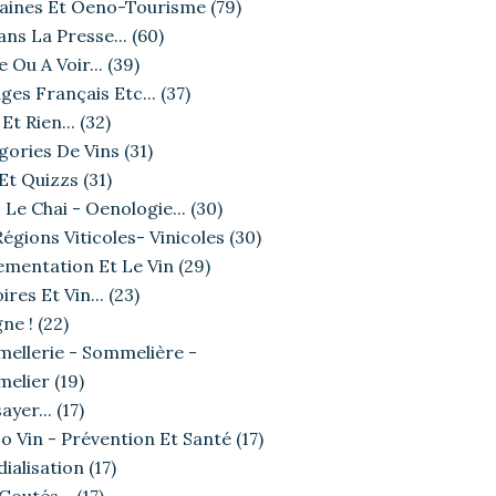
ines Et Oeno-Tourisme
(79)
ans La Presse...
(60)
e Ou A Voir...
(39)
ges Français Etc...
(37)
Et Rien...
(32)
gories De Vins
(31)
 Et Quizzs
(31)
 Le Chai - Oenologie...
(30)
égions Viticoles- Vinicoles
(30)
ementation Et Le Vin
(29)
ires Et Vin...
(23)
ne !
(22)
ellerie - Sommelière -
elier
(19)
ayer...
(17)
o Vin - Prévention Et Santé
(17)
ialisation
(17)