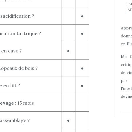
EM
JAD
sacidification ?
●
Appre
lisation tartrique ?
●
donne
en Plu
 en cuve ?
●
Ma f
criti
copeaux de bois ?
●
de vi
par
 en fût ?
●
l'int
devine
levage :
15 mois
 assemblage ?
●