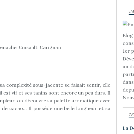
EM
Blog 
cons
enache, Cinsault, Carignan
1er 
Déve
un d
part
dans
a complexité sous-jacente se faisait sentir, elle
depu
l est vif et ses tanins sont encore un peu durs. Il
Nouv
l’ampleur, on découvre sa palette aromatique avec
t de cacao… Il possède une belle longueur et sa
CA
La D