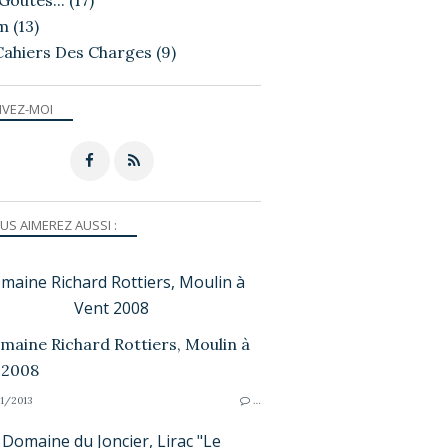
Goutés...
(17)
m
(13)
Cahiers Des Charges
(9)
IVEZ-MOI
US AIMEREZ AUSSI :
maine Richard Rottiers, Moulin à
Vent 2008
1/2013
…
Domaine du Joncier, Lirac "Le