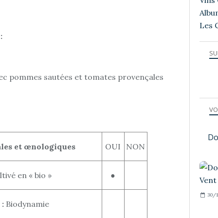
Vins 
Albu
Les 
:
SU
avec pommes sautées et tomates provençales
VO
Do
ales et œnologiques
OUI
NON
ivé en « bio »
●
30/1
 :
Biodynamie