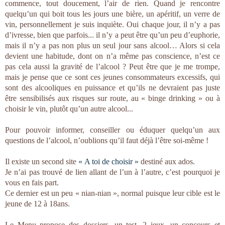
commence, tout doucement, l’air de rien. Quand je rencontre
quelqu’un qui boit tous les jours une bière, un apéritif, un verre de
vin, personnellement je suis inquiète. Oui chaque jour, il n’y a pas
d’ivresse, bien que parfois... il n’y a peut être qu’un peu d’euphorie,
mais il n’y a pas non plus un seul jour sans alcool… Alors si cela
devient une habitude, dont on n’a même pas conscience, n’est ce
pas cela aussi la gravité de l’alcool ? Peut être que je me trompe,
mais je pense que ce sont ces jeunes consommateurs excessifs, qui
sont des alcooliques en puissance et qu’ils ne devraient pas juste
être sensibilisés aux risques sur route, au « binge drinking » ou à
choisir le vin, plutôt qu’un autre alcool...
Pour pouvoir informer, conseiller ou éduquer quelqu’un aux
questions de l’alcool, n’oublions qu’il faut déjà l’être soi-même !
Il existe un second site
« A toi de choisir »
destiné aux ados.
Je n’ai pas trouvé de lien allant de l’un à l’autre, c’est pourquoi je
vous en fais part.
Ce dernier est un peu « nian-nian », normal puisque leur cible est le
jeune de 12 à 18ans.
Le Menu propose des dossiers, un test, 2 jeux, un concours et