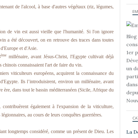
ntenant de l'alcool, à base d'autres végétaux (riz, légumes,
EM
n de vin est aussi vieille que l'humanité. Si l'on ignore
Blog 
vin a été découvert, on en retrouve des traces dans toutes
cons
s d'Europe et d'Asie.
1er 
ème
3
millénaire, avant Jésus-Christ, l'Egypte cultivait déjà
Déve
s chinois connaissaient l'art de faire du vin.
un d
miers viticulteurs européens, acquirent la connaissance du
part
 d'Egypte. Ils l’introduisirent, environ un millénaire, avant
dans
re ère, dans tout le bassin méditerranéen (Sicile, Afrique du
depu
Nouv
 contribuèrent également à l'expansion de la viticulture,
s légionnaires, au cours de leurs conquêtes guerrières.
CA
dant longtemps considéré, comme un présent de Dieu. Les
La D