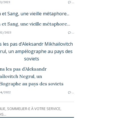
3/2023
…
n et Sang, une vieille métaphore...
02/2023
…
 les pas d’Aleksandr Mikhaïlovitch
rul, un ampélographe au pays des
soviets
04/2022
…
ILIE, SOMMELIER-E À VOTRE SERVICE,
IS...