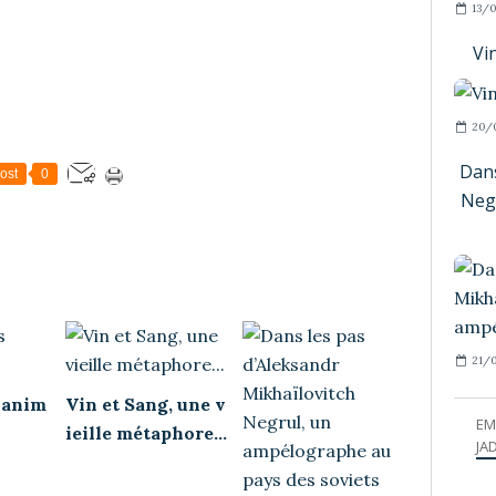
13/0
Vi
20/
Dans
ost
0
Neg
21/
s anim
Vin et Sang, une v
EM
ieille métaphore...
JAD