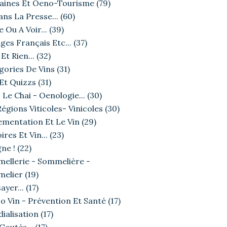
ines Et Oeno-Tourisme
(79)
ans La Presse...
(60)
e Ou A Voir...
(39)
ges Français Etc...
(37)
Et Rien...
(32)
gories De Vins
(31)
 Et Quizzs
(31)
 Le Chai - Oenologie...
(30)
égions Viticoles- Vinicoles
(30)
ementation Et Le Vin
(29)
ires Et Vin...
(23)
ne !
(22)
ellerie - Sommelière -
elier
(19)
ayer...
(17)
o Vin - Prévention Et Santé
(17)
ialisation
(17)