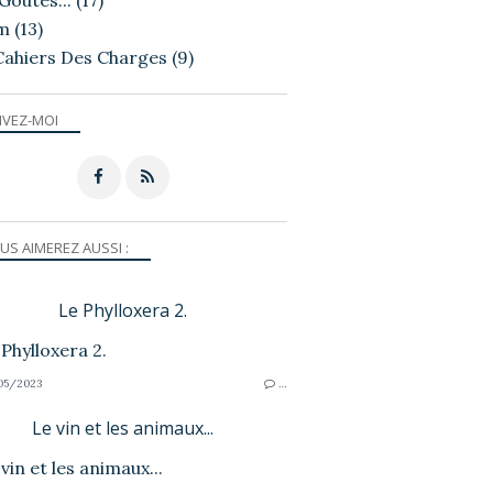
Goutés...
(17)
m
(13)
Cahiers Des Charges
(9)
IVEZ-MOI
US AIMEREZ AUSSI :
Le Phylloxera 2.
05/2023
…
Le vin et les animaux...