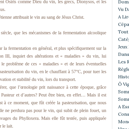
Doma
ent Osiris comme Dieu du vin, les grecs, Dionysos, et les
Vu D
us.
A Lir
tienne attribuait le vin au sang de Jésus Christ.
Cépa
Tout 
siècle, que les mécanismes de la fermentation alcoolique
Caté
Jeux
sur la fermentation en général, et plus spécifiquement sur la
Dans
 III, inquiet des altérations et « maladies » du vin, lui
Les R
 le problème de ces « maladies » et de leurs éventuelles
Règl
pasteurisation du vin, en le chauffant à 57°C, pour tuer les
Histo
tion et stabilité du vin, lors du transport.
Ô Vig
érer, que l’œnologie prit naissance à cette époque, grâce
Somm
Pasteur et d’autres? Peut être bien, en effet… Mais il est
Somm
est à ce moment, que fût créée la pasteurisation, que nous
A Ess
le ne perdura pas pour le vin, qui subit de plein fouet, un
Cons
avages du Phylloxera. Mais elle fût testée, puis appliquée
Mond
 le lait.