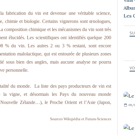
Vins 
Albu
la fabrication du vin est devenue une véritable science,
Les 
e, chimie et biologie. Certains vignerons sont œnologues,
 La composition chimique et les mécanismes du vin sont très
SU
ent élucidés. Les scientifiques ont identifiés quelque 200
 98 % du vin. Les autres 2 ou 3 % restant, sont encore
ntation malolactique, qui est entourée de plusieurs zones
dié sous bien des angles, mais aucune analyse ne pourra
VO
ive personnelle.
totalité du monde.
La liste des pays producteurs de vin est
ve la vigne, et désormais les Pays du nouveau monde
 Nouvelle Zélande…), le Proche Orient et l’Asie (Japon,
09/
Sources Wikipédia et Futura-Sciences