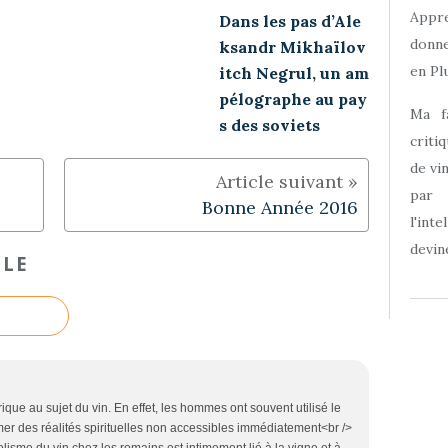
Appre
Dans les pas d’Ale
donne
ksandr Mikhaïlov
en Plu
itch Negrul, un am
pélographe au pay
Ma f
s des soviets
criti
de vi
par
Bonne Année 2016
l'int
devine
CLE
ique au sujet du vin. En effet, les hommes ont souvent utilisé le
r des réalités spirituelles non accessibles immédiatement<br />
olisme du vin chez les romains est intimement lié à la vigne et à