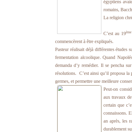
égyptiens avai
romains, Bacch
La religion chré
ème
C’est au 19
commencèrent à être expliqués.
Pasteur réalisait déjà différentes études 
fermentation alcoolique. Quand Napoléon
demanda d’y remédier. Il se pencha sur
résolutions.
C’est ainsi qu’il proposa la 
germes, et permettre une meilleure conserva
Peut-on consid
aux travaux de 
certain que c’
connaissons. El
an après, les r
durablement sur