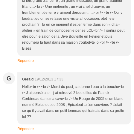
la fois grand Sancerre , un grand Muscadet, un grand Saumur
Blanc ...<br /> Une météorite , un vrai chef d œuvre, un
tremblement de terre vraiment déroutant …..<br /> <br /> Oui y
faudrait qu’on se refasse une visite à l occasion, ptet l été
prochain ? , la en ce moment il est enfermé dans son « chai-
atelier » en train de composer je pense LOL<br /> Il sortira peut
être pour le salon de la Dive Bouteille en Février et puis
retournera la haut dans sa maison troglodyte lol<br /> <br />
Bises
Répondre
G
Gerald
19/12/2013 17:33
Hello<br /> <br /> Merci du post, ca donne l eau à la bouche<br
/> J ai pensé a toi , j ai retrouvé 2 bouteilles de Patrick
Corbineau dans ma cave<br /> Un Rouge de 2005 et un blanc
nommé Epicetout de 2008 , Epicetout tu t'en souviens ? c'etait
ce qu il y avait dans un petit tonneau qui trainais dans sa grotte
lol ??
Répondre