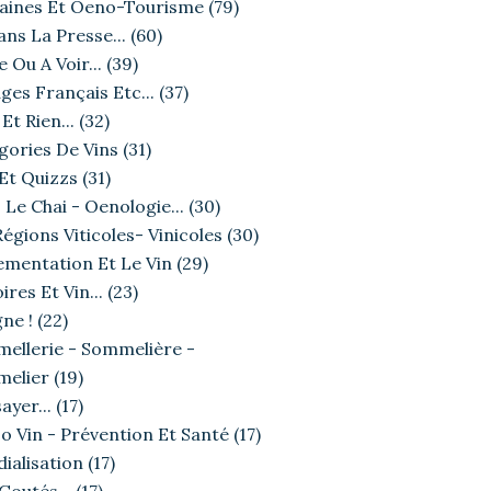
ines Et Oeno-Tourisme
(79)
ans La Presse...
(60)
e Ou A Voir...
(39)
ges Français Etc...
(37)
Et Rien...
(32)
gories De Vins
(31)
 Et Quizzs
(31)
 Le Chai - Oenologie...
(30)
égions Viticoles- Vinicoles
(30)
ementation Et Le Vin
(29)
ires Et Vin...
(23)
ne !
(22)
ellerie - Sommelière -
elier
(19)
ayer...
(17)
o Vin - Prévention Et Santé
(17)
ialisation
(17)