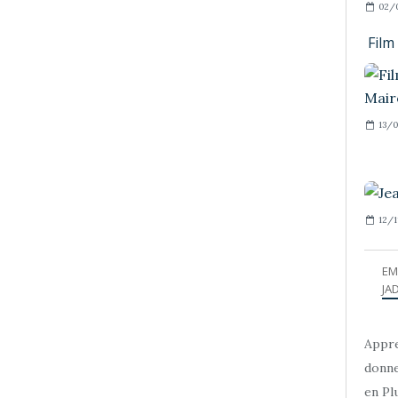
02/0
Film
13/0
12/1
EM
JAD
Appre
donne
en Plu