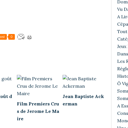
Doma
Vu D
A Lir
Cépa
Tout 
ost
0
Caté
Jeux
Dans
Les R
Règl
Histo
Ô Vig
Somm
oût d
Jean Baptiste Ack
Somm
Film Premiers Cru
erman
A Ess
s de Jerome Le Ma
Cons
ire
Mond