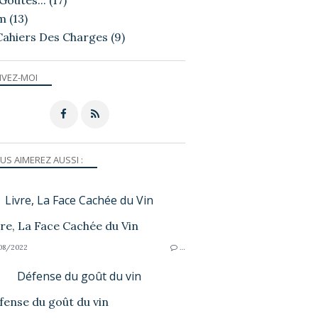
Goutés...
(17)
m
(13)
Cahiers Des Charges
(9)
IVEZ-MOI
US AIMEREZ AUSSI :
Livre, La Face Cachée du Vin
08/2022
…
Défense du goût du vin