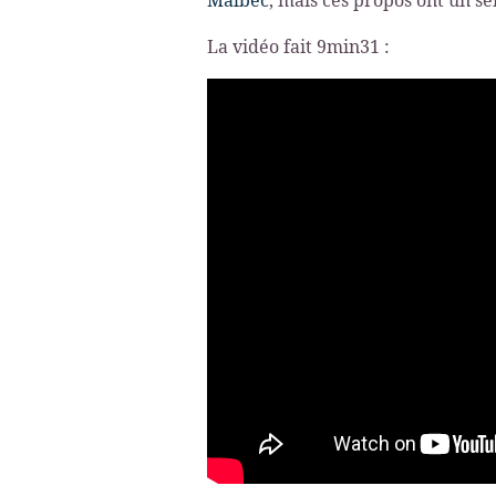
Malbec
, mais ces propos ont un se
La vidéo fait 9min31 :