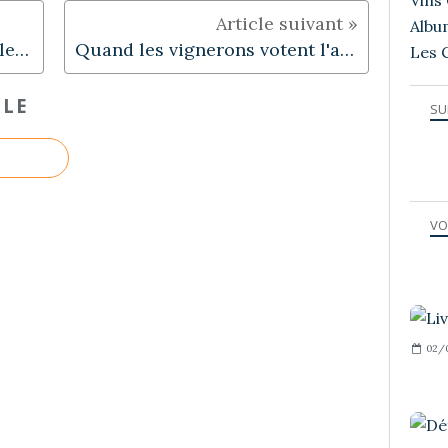
Vins 
Albu
Les principes de SEVE, pour le respect et la protection du Terroir
Quand les vignerons votent l'arrêt des vins de garde...
Les 
CLE
SU
VO
02/