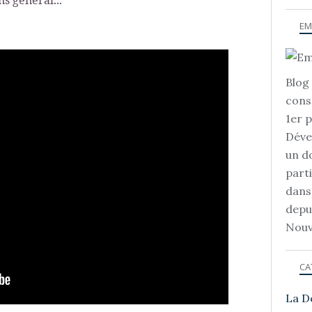
ns général...
EM
Blog 
cons
1er 
Déve
un d
part
dans
depu
Nouv
CA
La D