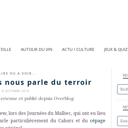
TEILLE
AUTOUR DU VIN
ACTU / CULTURE
JEUX & QUI
LIRE OU A VOIR...
RE
s nous parle du terroir
8 OCTOBRE 2015
erienne et publié depuis Overblog
NE
view, lors des Journées du Malbec, qui ont eu lieu
parle particulièrement du Cahors et du
cépage