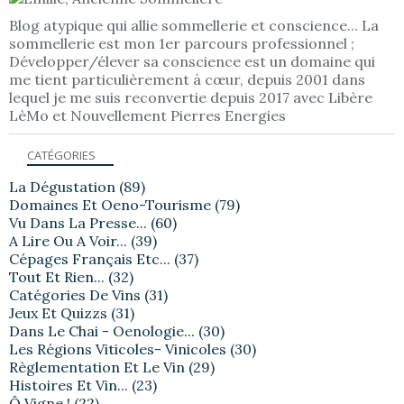
Blog atypique qui allie sommellerie et conscience... La
sommellerie est mon 1er parcours professionnel ;
Développer/élever sa conscience est un domaine qui
me tient particulièrement à cœur, depuis 2001 dans
lequel je me suis reconvertie depuis 2017 avec Libère
LèMo et Nouvellement Pierres Energies
CATÉGORIES
La Dégustation
(89)
Domaines Et Oeno-Tourisme
(79)
Vu Dans La Presse...
(60)
A Lire Ou A Voir...
(39)
Cépages Français Etc...
(37)
Tout Et Rien...
(32)
Catégories De Vins
(31)
Jeux Et Quizzs
(31)
Dans Le Chai - Oenologie...
(30)
Les Régions Viticoles- Vinicoles
(30)
Règlementation Et Le Vin
(29)
Histoires Et Vin...
(23)
Ô Vigne !
(22)