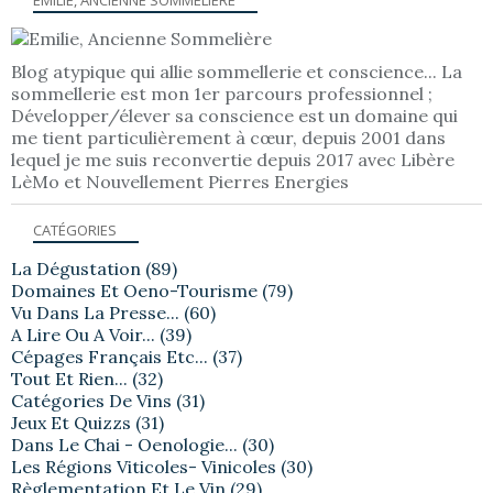
Blog atypique qui allie sommellerie et conscience... La
sommellerie est mon 1er parcours professionnel ;
Développer/élever sa conscience est un domaine qui
me tient particulièrement à cœur, depuis 2001 dans
lequel je me suis reconvertie depuis 2017 avec Libère
LèMo et Nouvellement Pierres Energies
CATÉGORIES
La Dégustation
(89)
Domaines Et Oeno-Tourisme
(79)
Vu Dans La Presse...
(60)
A Lire Ou A Voir...
(39)
Cépages Français Etc...
(37)
Tout Et Rien...
(32)
Catégories De Vins
(31)
Jeux Et Quizzs
(31)
Dans Le Chai - Oenologie...
(30)
Les Régions Viticoles- Vinicoles
(30)
Règlementation Et Le Vin
(29)