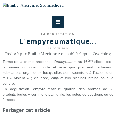
LA DÉGUSTATION
L'empyreumatique...
22 AOÛT 2024
Rédigé par Emilie Merienne et publié depuis Overblog
ème
Terme de la chimie ancienne : l’
empyreume
, au 16
siècle, est
la saveur ou odeur, forte et âcre que prennent certaines
substances organiques lorsqu’elles sont soumises à l’action d’un
feu « violent » ; en grec,
empureuma
signifiait braise sous la
cendre.
En dégustation, empyreumatique qualifie des arômes de «
produits brûlés » comme le pain grillé, les notes de goudrons ou de
fumées…
Partager cet article