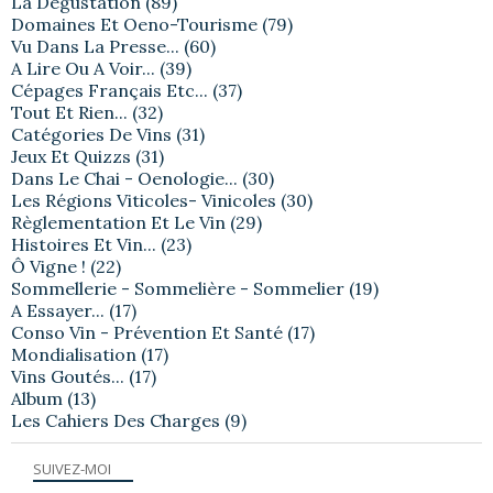
La Dégustation
(89)
Domaines Et Oeno-Tourisme
(79)
Vu Dans La Presse...
(60)
A Lire Ou A Voir...
(39)
Cépages Français Etc...
(37)
Tout Et Rien...
(32)
Catégories De Vins
(31)
Jeux Et Quizzs
(31)
Dans Le Chai - Oenologie...
(30)
Les Régions Viticoles- Vinicoles
(30)
Règlementation Et Le Vin
(29)
Histoires Et Vin...
(23)
Ô Vigne !
(22)
Sommellerie - Sommelière - Sommelier
(19)
A Essayer...
(17)
Conso Vin - Prévention Et Santé
(17)
Mondialisation
(17)
Vins Goutés...
(17)
Album
(13)
Les Cahiers Des Charges
(9)
SUIVEZ-MOI