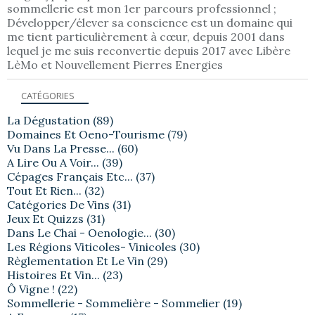
sommellerie est mon 1er parcours professionnel ;
Développer/élever sa conscience est un domaine qui
me tient particulièrement à cœur, depuis 2001 dans
lequel je me suis reconvertie depuis 2017 avec Libère
LèMo et Nouvellement Pierres Energies
CATÉGORIES
La Dégustation
(89)
Domaines Et Oeno-Tourisme
(79)
Vu Dans La Presse...
(60)
A Lire Ou A Voir...
(39)
Cépages Français Etc...
(37)
Tout Et Rien...
(32)
Catégories De Vins
(31)
Jeux Et Quizzs
(31)
Dans Le Chai - Oenologie...
(30)
Les Régions Viticoles- Vinicoles
(30)
Règlementation Et Le Vin
(29)
Histoires Et Vin...
(23)
Ô Vigne !
(22)
Sommellerie - Sommelière - Sommelier
(19)