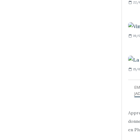
22/
19/0
15/0
EM
JAD
Appre
donne
en Plu