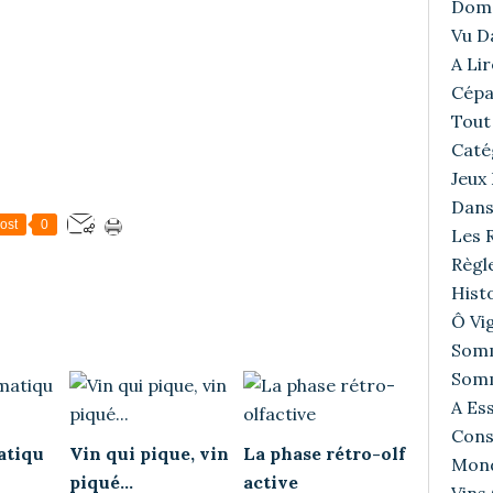
Doma
Vu D
A Lir
Cépa
Tout 
Caté
Jeux
Dans
ost
0
Les R
Règl
Histo
Ô Vig
Somm
Somm
A Ess
Cons
atiqu
Vin qui pique, vin
La phase rétro-olf
Mond
piqué...
active