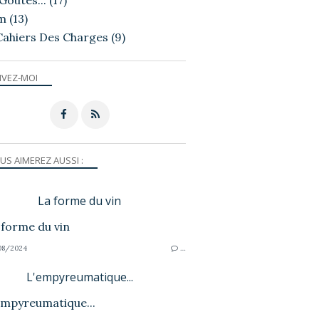
Goutés...
(17)
m
(13)
Cahiers Des Charges
(9)
IVEZ-MOI
US AIMEREZ AUSSI :
La forme du vin
08/2024
…
L'empyreumatique...