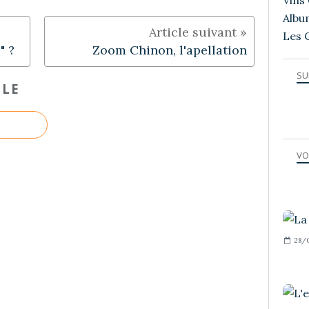
Vins 
Albu
Les 
" ?
Zoom Chinon, l'apellation
SU
CLE
VO
28/