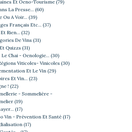
ines Et Oeno-Tourisme
(79)
ans La Presse...
(60)
e Ou A Voir...
(39)
ges Français Etc...
(37)
Et Rien...
(32)
gories De Vins
(31)
 Et Quizzs
(31)
 Le Chai - Oenologie...
(30)
égions Viticoles- Vinicoles
(30)
ementation Et Le Vin
(29)
ires Et Vin...
(23)
ne !
(22)
ellerie - Sommelière -
elier
(19)
ayer...
(17)
o Vin - Prévention Et Santé
(17)
ialisation
(17)