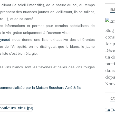
imat (le soleil l’intensifie), de la nature du sol, du temps
EM
prennent des nuances jaunes en vieillissant, ils se tuilent,
ocre…), et de sa santé…
 informations et permet pour certains spécialistes de
Blog 
 le vin, grâce uniquement à l’examen visuel.
cons
eynaud
nous donne une liste exhaustive des différentes
1er 
e de l’Antiquité, on ne distinguait que le blanc, le jaune
Déve
 liste s’est bien élargie.
un d
part
s vins blancs sont les flavones et celles des vins rouges
dans
depu
Nouv
commercialisée par la Maison Bouchard Ainé & fils
CA
La D