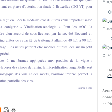
28/
tenant en phase d'autorisation finale à Bruxelles (DG VI) pour
Qu
 a reçu en 1995 la médaille d'or du Sitevi (plus important salon
la catégorie « Vinification-œnologie ». Pour les AOC, la
25/
dre d'un accord de sous-licence, par la société Boccard en
nq unités de capacité de traitement allant de 40 hl/h à 90 hl/h
page. Les unités peuvent être mobiles et installées sur un petit
priété.
18/1
ques à membranes appliquées aux produits de la vigne :
laborer des sirops de raisin, la microfiltration tangentielle sert
EM
obiologique des vins et des moûts, l'osmose inverse permet la
JAD
tion partielle des vins.
Source : Inra
Appre
donne
en Plu