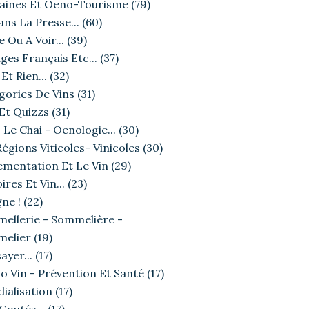
ines Et Oeno-Tourisme
(79)
ans La Presse...
(60)
e Ou A Voir...
(39)
ges Français Etc...
(37)
Et Rien...
(32)
gories De Vins
(31)
 Et Quizzs
(31)
 Le Chai - Oenologie...
(30)
égions Viticoles- Vinicoles
(30)
ementation Et Le Vin
(29)
ires Et Vin...
(23)
ne !
(22)
ellerie - Sommelière -
elier
(19)
ayer...
(17)
o Vin - Prévention Et Santé
(17)
ialisation
(17)