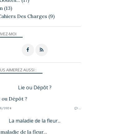
Goutés...
(17)
m
(13)
Cahiers Des Charges
(9)
IVEZ-MOI
US AIMEREZ AUSSI :
Lie ou Dépôt ?
6/2024
…
La maladie de la fleur...