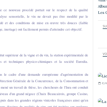
Vins 
Albu
de ce nouveau procédé portait sur le respect de la qualité
Les 
lyse sensorielle, le vin ne devait pas être modifié par le
édé et des conditions de mise en œuvre très douces (faible
SU
e, inertage) ont facilement permis d'atteindre cet objectif.
VO
tut supérieur de la vigne et du vin, la station expérimentale de
s et techniques physico-chimiques et la société Eurodia.
ns le cadre d'une demande européenne d'agrémentation du
irection Générale de la Concurrence, de la Consommation et
17/0
mené un travail de thèse, les chercheurs de l'Inra ont conduit
niveau d'un grand négoce (Chaix Beaucairois, groupe Casino,
 puis dans les grandes régions vinicoles françaises ainsi qu'en
eurs dizaines de qualités de vins ont été traitées sur quelques