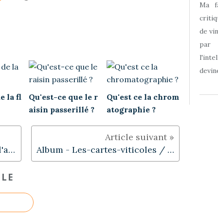
Ma f
criti
de vi
par
l'int
devine
 la fl
Qu'est-ce que le r
Qu'est ce la chrom
aisin passerillé ?
atographie ?
Les unités d'alcool, le vin et l'affichage...
Album - Les-cartes-viticoles / Cartes des vignobles de France
CLE