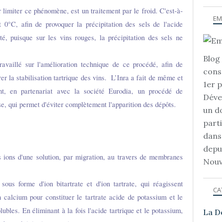
 limiter ce phénomène, est un traitement par le froid. C'est-à-
EM
t 0°C, afin de provoquer la précipitation des sels de l'acide
té, puisque sur les vins rouges, la précipitation des sels ne
Blog 
travaillé sur l'amélioration technique de ce procédé, afin de
cons
er la stabilisation tartrique des vins. L’Inra a fait de même et
1er 
nt, en partenariat avec la société Eurodia, un procédé de
Déve
lyse, qui permet d'éviter complètement l'apparition des dépôts.
un d
part
dans
depu
ns ions d'une solution, par migration, au travers de membranes
Nouv
sous forme d'ion bitartrate et d'ion tartrate, qui réagissent
CA
n calcium pour constituer le tartrate acide de potassium et le
ubles. En éliminant à la fois l'acide tartrique et le potassium,
La D