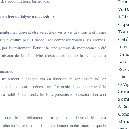
 des précipitations tartriques.
Doma
Vu D
ar électrodialyse a nécessité :
A Lir
Cépa
 :
Tout 
embranes doivent être sélectives vis-à-vis des ions à éliminer
Caté
rique d'autre part. L'alcool, les composés volatils, les arômes,
Jeux
tés, par le traitement. Pour cela, une gamme de membranes a été
Dans
u niveau de la sélectivité d'extraction que de la résistance à
Les R
Règl
ommande :
Histo
traitement à chaque vin en fonction de son instabilité, en
Ô Vig
ique et de potassium nécessaire. Le mode de conduite rend le
Somm
a fiabilité, car seuls les ions présents en sursaturation sont
Somm
A Ess
Cons
e que le stabilisateur tartrique par électrodialyse est
Mond
: plus fiable et flexible, il est également moins onéreux que le