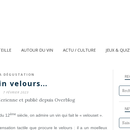
TEILLE
AUTOUR DU VIN
ACTU / CULTURE
JEUX & QUI
A DÉGUSTATION
RE
in velours...
7 FÉVRIER 2023
erienne et publié depuis Overblog
NE
ème
 du 12
siècle, on admire un vin qui fait le « velouset ».
nsation tactile que procure le velours : il a un moelleux