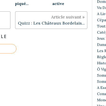
Doma
piqué...
active
Vu D
A Lir
Cépa
Quizz : Les Châteaux Bordelais...
Tout 
Caté
CLE
Jeux
Dans
Les R
Règl
Histo
Ô Vig
Somm
Somm
A Ess
Cons
Mond