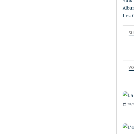
Vins 
Albu
Les 
SU
VO
28/