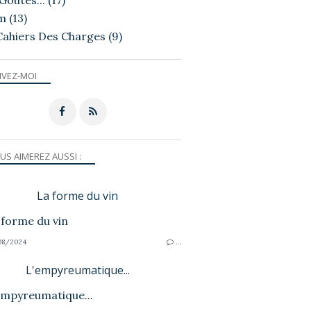
Goutés...
(17)
m
(13)
Cahiers Des Charges
(9)
IVEZ-MOI
US AIMEREZ AUSSI :
La forme du vin
08/2024
…
L'empyreumatique...