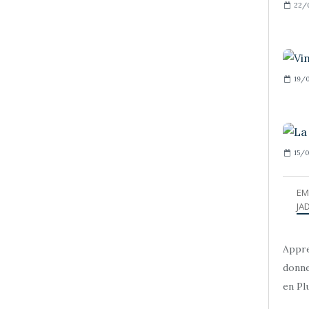
22/
19/0
15/0
EM
JAD
Appre
donne
en Plu