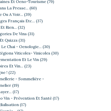
ines Et Oeno-Tourisme
(79)
ans La Presse...
(60)
e Ou A Voir...
(39)
ges Français Etc...
(37)
Et Rien...
(32)
gories De Vins
(31)
 Et Quizzs
(31)
 Le Chai - Oenologie...
(30)
égions Viticoles- Vinicoles
(30)
ementation Et Le Vin
(29)
ires Et Vin...
(23)
ne !
(22)
ellerie - Sommelière -
elier
(19)
ayer...
(17)
o Vin - Prévention Et Santé
(17)
ialisation
(17)