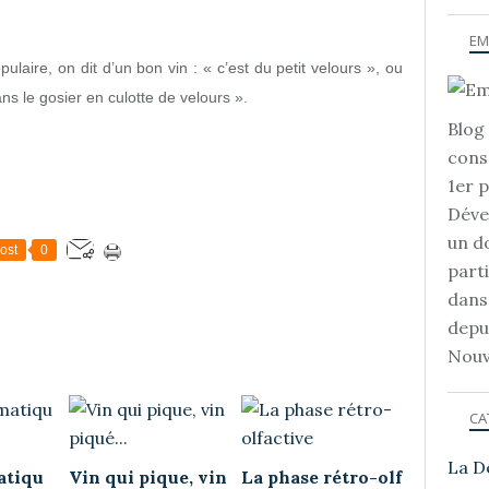
EM
laire, on dit d’un bon vin : « c’est du petit velours », ou
ns le gosier en culotte de velours ».
Blog 
cons
1er 
Déve
un d
ost
0
part
dans
depu
Nouv
CA
La D
atiqu
Vin qui pique, vin
La phase rétro-olf