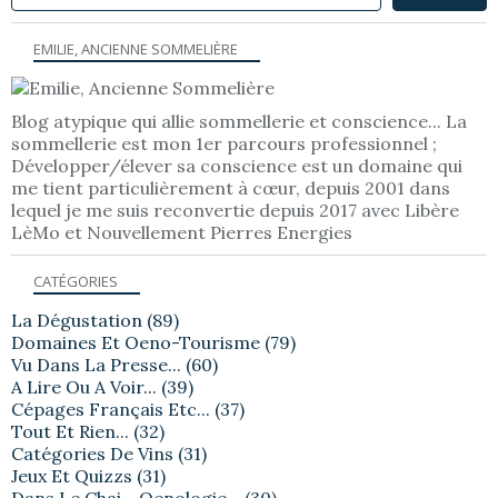
EMILIE, ANCIENNE SOMMELIÈRE
Blog atypique qui allie sommellerie et conscience... La
sommellerie est mon 1er parcours professionnel ;
Développer/élever sa conscience est un domaine qui
me tient particulièrement à cœur, depuis 2001 dans
lequel je me suis reconvertie depuis 2017 avec Libère
LèMo et Nouvellement Pierres Energies
CATÉGORIES
La Dégustation
(89)
Domaines Et Oeno-Tourisme
(79)
Vu Dans La Presse...
(60)
A Lire Ou A Voir...
(39)
Cépages Français Etc...
(37)
Tout Et Rien...
(32)
Catégories De Vins
(31)
Jeux Et Quizzs
(31)
Dans Le Chai - Oenologie...
(30)