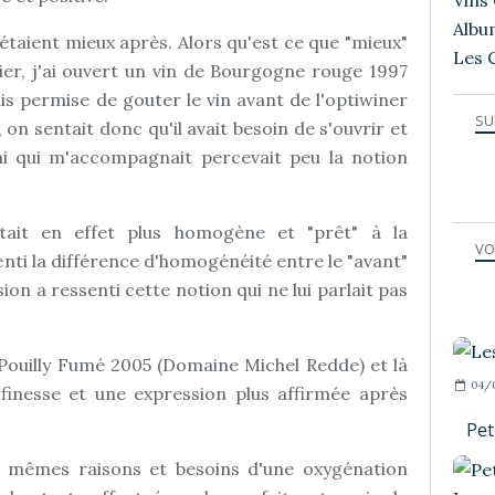
Vins 
Albu
 étaient mieux après. Alors qu'est ce que "mieux"
Les 
ier, j'ai ouvert un vin de Bourgogne rouge 1997
s permise de gouter le vin avant de l'optiwiner
SU
on sentait donc qu'il avait besoin de s'ouvrir et
i qui m'accompagnait percevait peu la notion
était en effet plus homogène et "prêt" à la
VO
enti la différence d'homogénéité entre le "avant"
ion a ressenti cette notion qui ne lui parlait pas
 Pouilly Fumé 2005 (Domaine Michel Redde) et là
04/
e finesse et une expression plus affirmée après
Pet
s mêmes raisons et besoins d'une oxygénation