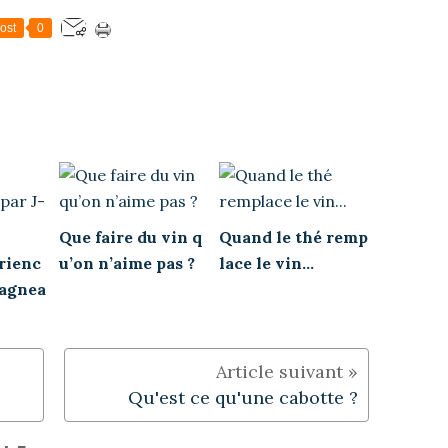
ost
0
Que faire du vin q
Quand le thé remp
rienc
u’on n’aime pas ?
lace le vin...
Lagnea
Qu'est ce qu'une cabotte ?