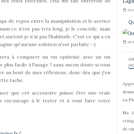
e des tests effectués, cela me fait entrevoir de
23/
ps de repos entre la manipulation et le service
Qu
mum ce n'est pas très long, je le concède, mais
t surtout je n'ai pas l'habitude. C'est ce qui a en
28/1
magine qu'aucune solution n'est parfaite :-)
tera à comparer un vin optiwiné, avec un vin
EM
ce plus facile à l'usage ? sans aucun doute si vous
JAD
ller au bout de mes réflexions, donc dés que j'en
ette tache.
Appre
donne
nser que cet accessoire puisse être une vraie
en Plu
us encourage à le tester et à vous faire votre
Ma f
criti
de vi
iwine.fr/