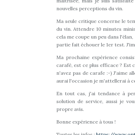
maitrisée, mais je suis satisfait
nouvelles perceptions du vin.
Ma seule critique concerne le tem
du vin. Attendre 10 minutes mini
cela me coupe un peu dans l'élan, e
partie fait échouer le 1er test. J'i
Ma prochaine expérience consis
carafé, est ce plus efficace ? Est 
n'avez pas de carafe :-) J'aime a
aurai l'occasion je m'attellerai à c
En tout cas, j'ai tendance à pe
solution de service, aussi je vo
propre avis.
Bonne expérience à tous !
Toutes les infos :
https://www.opt