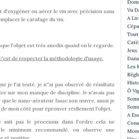
Doma
Vu D
t d'oxygéner ou aérer le vin avec précision sans
A Lir
emplacer le carafage du vin.
Cépa
Tout 
Caté
isque l'objet est très anodin quand on le regarde.
Jeux
c'est de respecter la méthodologie d'usage.
Dans
Les R
Règl
Histo
ue je l'ai testé, je n''ai pas observé de résultats
Ô Vig
er sur mon manque de discipline. Je n'avais pas
Somm
 que le nano-aérateur fasse son œuvre, aussi je
Somm
s de mon côté pour éprouver réellement l'objet.
A Ess
 suit pas le processus dans l'ordre cela ne
Cons
t le minimum recommandé, on observe une
Mond
 et positive.