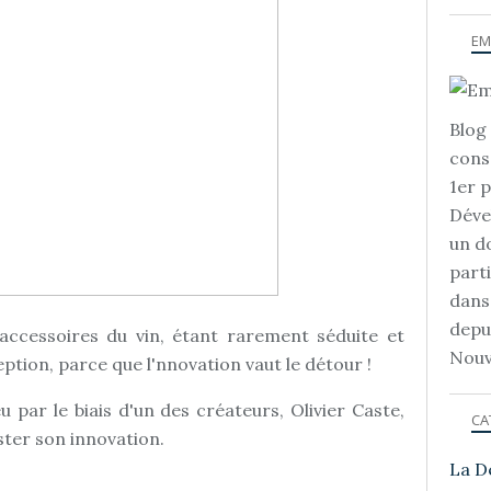
EM
Blog 
cons
1er 
Déve
un d
part
dans
depu
ccessoires du vin, étant rarement séduite et
Nouv
ption, parce que l'nnovation vaut le détour !
eu par le biais d'un des créateurs, Olivier Caste,
CA
ster son innovation.
La D