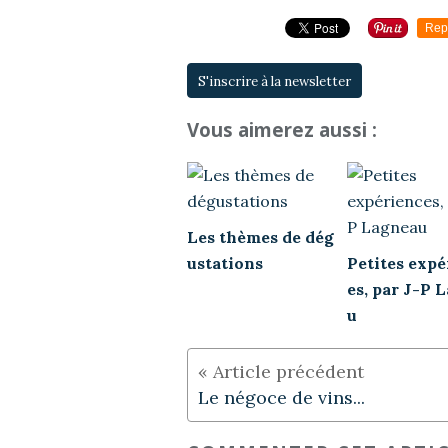
Rep
S'inscrire à la newsletter
Vous aimerez aussi :
Les thèmes de dég
ustations
Petites expé
es, par J-P 
u
Le négoce de vins...