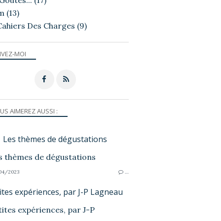
Goutés...
(17)
m
(13)
Cahiers Des Charges
(9)
IVEZ-MOI
US AIMEREZ AUSSI :
Les thèmes de dégustations
04/2023
…
ites expériences, par J-P Lagneau