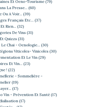
ines Et Oeno-Tourisme
(79)
ans La Presse...
(60)
e Ou A Voir...
(39)
ges Français Etc...
(37)
Et Rien...
(32)
gories De Vins
(31)
 Et Quizzs
(31)
 Le Chai - Oenologie...
(30)
égions Viticoles- Vinicoles
(30)
ementation Et Le Vin
(29)
ires Et Vin...
(23)
ne !
(22)
ellerie - Sommelière -
elier
(19)
ayer...
(17)
o Vin - Prévention Et Santé
(17)
ialisation
(17)