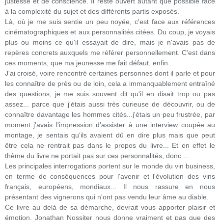
justesse et de conscience. Il reste ouvert autant que possible face
à la complexité du sujet et des différents partis exposés.
Là, où je me suis sentie un peu noyée, c'est face aux références
cinématographiques et aux personnalités citées. Du coup, je voyais
plus ou moins ce qu'il essayait de dire, mais je n'avais pas de
repères concrets auxquels me référer personnellement. C'est dans
ces moments, que ma jeunesse me fait défaut, enfin...
J'ai croisé, voire rencontré certaines personnes dont il parle et pour
les connaître de près ou de loin, cela a immanquablement entraîné
des questions, je me suis souvent dit qu'il en disait trop ou pas
assez... parce que j'étais aussi très curieuse de découvrir, ou de
connaître davantage les hommes cités...j'étais un peu frustrée, par
moment j'avais l'impression d'assister à une interview coupée au
montage, je sentais qu'ils avaient dû en dire plus mais que peut
être cela ne rentrait pas dans le propos du livre... Et en effet le
thème du livre ne portait pas sur ces personnalités, donc ...
Les principales interrogations portent sur le monde du vin business,
en terme de conséquences pour l'avenir et l'évolution des vins
français, européens, mondiaux... Il nous rassure en nous
présentant des vignerons qui n'ont pas vendu leur âme au diable.
Ce livre au delà de sa démarche, devrait vous apporter plaisir et
émotion, Jonathan Nossiter nous donne vraiment et pas que des