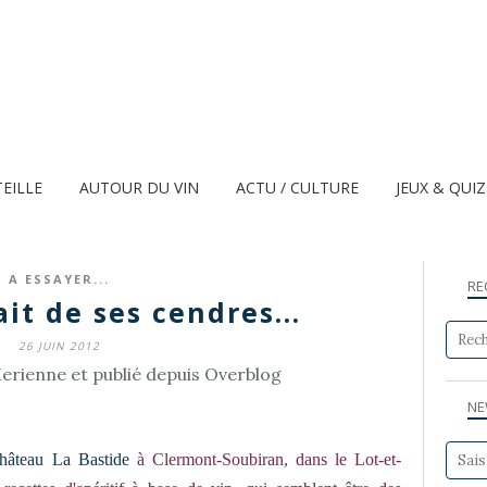
TEILLE
AUTOUR DU VIN
ACTU / CULTURE
JEUX & QUI
A ESSAYER...
RE
it de ses cendres...
26 JUIN 2012
erienne et publié depuis Overblog
NE
hâteau La Bastide
à Clermont-Soubiran, dans le Lot-et-