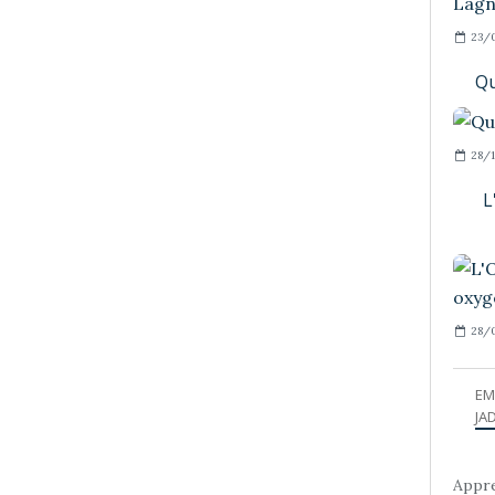
23/
Qu
28/1
L
28/0
EM
JAD
Appre