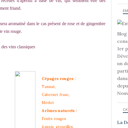
cettes d'apéritif à base de vin, qui semblent être des
ement friand.
EM
e sera aromatisé dans le cas présent de rose et de gingembre
le vin rouge.
Blog 
cons
des vins classiques
1er 
Déve
un d
part
dans
Cépages rouges :
depu
Tannat,
Nouv
Cabernet franc,
Merlot
CA
Arômes naturels :
Fruits rouges
La D
(cassis, groseilles,