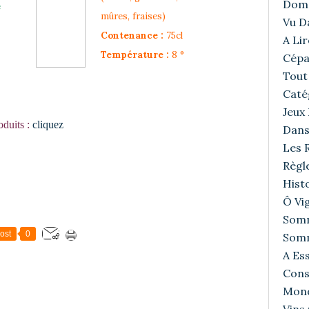
Doma
e
mûres, fraises)
Vu D
Contenance :
75cl
A Lir
Température :
8 °
Cépa
Tout 
Caté
Jeux
oduits :
cliquez
Dans
Les R
Règl
Histo
Ô Vig
Somm
ost
0
Somm
A Ess
Cons
Mond