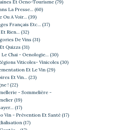
ines Et Oeno-Tourisme
(79)
ans La Presse...
(60)
e Ou A Voir...
(39)
ges Français Etc...
(37)
Et Rien...
(32)
gories De Vins
(31)
 Et Quizzs
(31)
 Le Chai - Oenologie...
(30)
égions Viticoles- Vinicoles
(30)
ementation Et Le Vin
(29)
ires Et Vin...
(23)
ne !
(22)
ellerie - Sommelière -
elier
(19)
ayer...
(17)
o Vin - Prévention Et Santé
(17)
ialisation
(17)