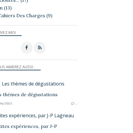
Goutés...
(17)
m
(13)
Cahiers Des Charges
(9)
IVEZ-MOI
US AIMEREZ AUSSI :
Les thèmes de dégustations
04/2023
…
ites expériences, par J-P Lagneau