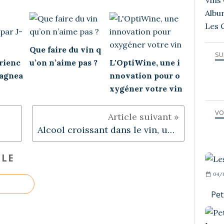
Vins 
Albu
Les 
Que faire du vin q
SU
rienc
u’on n’aime pas ?
L'OptiWine, une i
Lagnea
nnovation pour o
xygéner votre vin
VO
Alcool croissant dans le vin, une solution : La désalcoolisation
CLE
04/
Pet