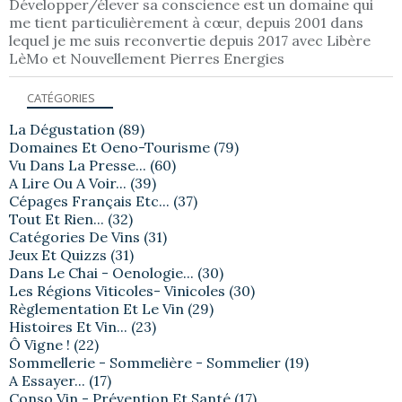
Développer/élever sa conscience est un domaine qui
me tient particulièrement à cœur, depuis 2001 dans
lequel je me suis reconvertie depuis 2017 avec Libère
LèMo et Nouvellement Pierres Energies
CATÉGORIES
La Dégustation
(89)
Domaines Et Oeno-Tourisme
(79)
Vu Dans La Presse...
(60)
A Lire Ou A Voir...
(39)
Cépages Français Etc...
(37)
Tout Et Rien...
(32)
Catégories De Vins
(31)
Jeux Et Quizzs
(31)
Dans Le Chai - Oenologie...
(30)
Les Régions Viticoles- Vinicoles
(30)
Règlementation Et Le Vin
(29)
Histoires Et Vin...
(23)
Ô Vigne !
(22)
Sommellerie - Sommelière - Sommelier
(19)
A Essayer...
(17)
Conso Vin - Prévention Et Santé
(17)