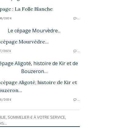
8/2024
…
Le cépage Mourvèdre...
7/2024
…
épage Aligoté, histoire de Kir et de
Bouzeron…
6/2024
…
ILIE, SOMMELIER-E À VOTRE SERVICE,
IS...