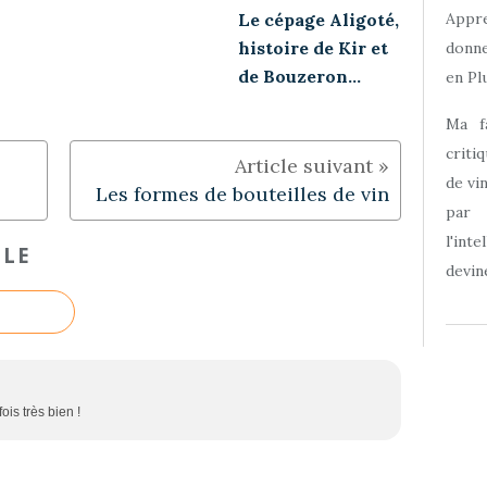
Appre
Le cépage Aligoté,
histoire de Kir et
donne
de Bouzeron…
en Plu
Ma f
criti
de vi
Les formes de bouteilles de vin
par
l'int
CLE
devine
is très bien !