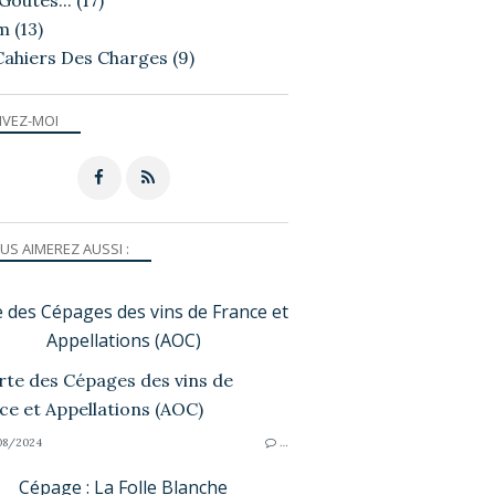
Goutés...
(17)
m
(13)
Cahiers Des Charges
(9)
IVEZ-MOI
US AIMEREZ AUSSI :
e des Cépages des vins de France et
Appellations (AOC)
08/2024
…
Cépage : La Folle Blanche