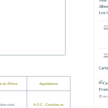
Vins 
Albu
Les 
SU
VO
Cart
ée du Rhône
Appellations
08/
ône nord
A.O.C : Condrieu et