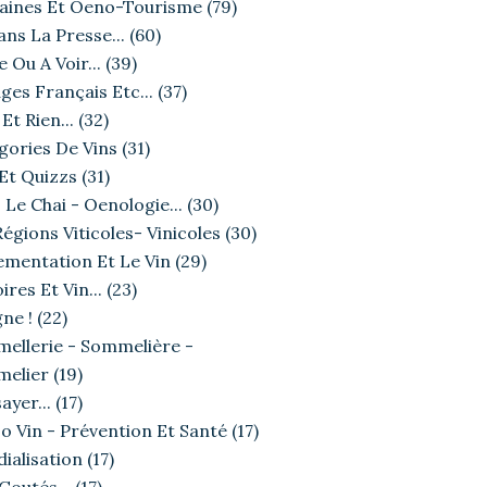
ines Et Oeno-Tourisme
(79)
ans La Presse...
(60)
e Ou A Voir...
(39)
ges Français Etc...
(37)
Et Rien...
(32)
gories De Vins
(31)
 Et Quizzs
(31)
 Le Chai - Oenologie...
(30)
égions Viticoles- Vinicoles
(30)
ementation Et Le Vin
(29)
ires Et Vin...
(23)
ne !
(22)
ellerie - Sommelière -
elier
(19)
ayer...
(17)
o Vin - Prévention Et Santé
(17)
ialisation
(17)