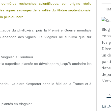
 dernières recherches scientifiques, son origine réelle
EM
les vignes sauvages de la vallée du Rhône septentrionale,
e la plus au nord.
Blog 
ttaque du phylloxéra, puis la Première Guerre mondiale
cons
 abandon des vignes. Le Viognier ne survivra que sur
1er 
Déve
un d
 Viognier, à Condrieu.
part
 la superficie plantée se développera jusqu'à atteindre les
dans
depu
Nouv
rieu, va alors s'exporter dans le Midi de la France et à
CA
a plantés en Viognier.
La D