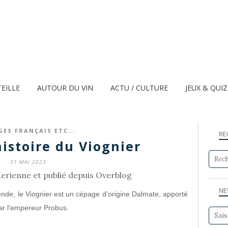
TEILLE
AUTOUR DU VIN
ACTU / CULTURE
JEUX & QUI
GES FRANÇAIS ETC...
RE
histoire du Viognier
31 MAI 2023
erienne et publié depuis Overblog
NE
ende
, le Viognier est un cépage d'origine Dalmate, apporté
ar l'empereur Probus.