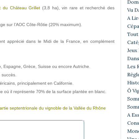
Doma
 du Château Grillet
(3,8 ha), vin rare et recherché des
Vu D
A Lir
lage sur l’AOC Côte-Rôtie (20% maximum).
Cépa
Tout 
ent apprécié dans le Midi de la France, en complément
Caté
Jeux
Dans
Les R
alie, Espagne, Grèce, Suisse ou encore Autriche.
Règl
e succès.
Histo
ricains, principalement en Californie.
Ô Vig
lie où il représente 70% de la surface plantée en blanc.
Somm
Somm
artie septentrionale du vignoble de la Vallée du Rhône
A Ess
Cons
Mond