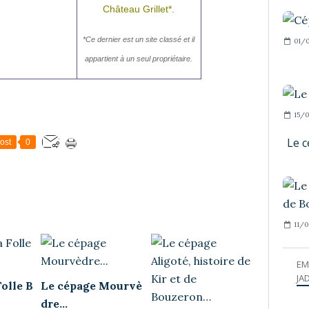
Château Grillet*.
*Ce dernier est un site classé et il
01/0
appartient à un seul propriétaire.
15/0
Le c
ost
0
11/0
EM
JAD
Folle B
Le cépage Mourvè
dre...