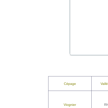
Cépage
Vall
Viognier
Rh