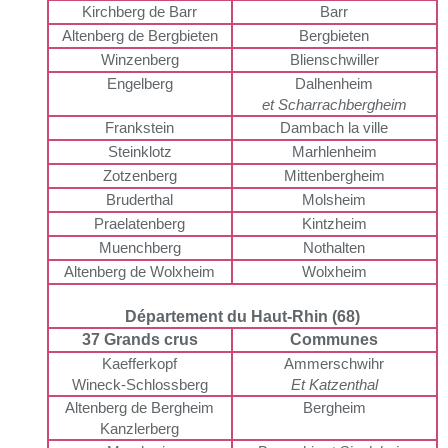
Kirchberg de Barr
Barr
Altenberg de Bergbieten
Bergbieten
Winzenberg
Blienschwiller
Engelberg
Dalhenheim
et Scharrachbergheim
Frankstein
Dambach la ville
Steinklotz
Marhlenheim
Zotzenberg
Mittenbergheim
Bruderthal
Molsheim
Praelatenberg
Kintzheim
Muenchberg
Nothalten
Altenberg de Wolxheim
Wolxheim
Département du Haut-Rhin (68)
37 Grands crus
Communes
Kaefferkopf
Ammerschwihr
Wineck-Schlossberg
Et Katzenthal
Altenberg de Bergheim
Bergheim
Kanzlerberg