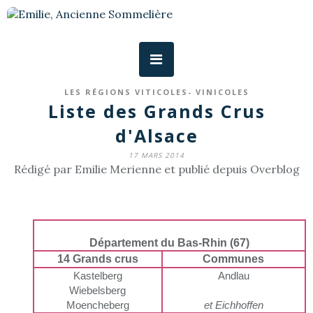
LES RÉGIONS VITICOLES- VINICOLES
Liste des Grands Crus
d'Alsace
17 MARS 2014
Rédigé par Emilie Merienne et publié depuis Overblog
Département du Bas-Rhin (67)
14 Grands crus
Communes
Kastelberg
Andlau
Wiebelsberg
Moencheberg
et Eichhoffen