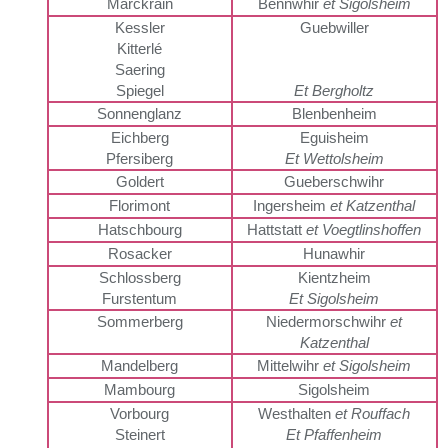
Marckrain
Bennwhir
et Sigolsheim
Kessler
Guebwiller
Kitterlé
Saering
Spiegel
Et Bergholtz
Sonnenglanz
Blenbenheim
Eichberg
Eguisheim
Pfersiberg
Et Wettolsheim
Goldert
Gueberschwihr
Florimont
Ingersheim
et Katzenthal
Hatschbourg
Hattstatt
et Voegtlinshoffen
Rosacker
Hunawhir
Schlossberg
Kientzheim
Furstentum
Et Sigolsheim
Sommerberg
Niedermorschwihr
et
Katzenthal
Mandelberg
Mittelwihr
et Sigolsheim
Mambourg
Sigolsheim
Vorbourg
Westhalten
et Rouffach
Steinert
Et Pfaffenheim