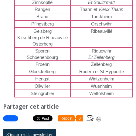
Zinnkopflé
Et Soultzmatt
Rangen
Thann
et Vieux Thann
Brand
Turckheim
Pfingstberg
Orschwihr
Geisberg
Ribeauvillé
Kirschberg de Ribeauvillé
Osterberg
Sporen
Riquewihr
Schoenenbourg
Et Zellenberg
Froehn
Zellenberg
Gloeckelberg
Rodern et St Hyppolite
Hengst
Wintzenheim
Ollwiller
Wuenheim
Steingrubler
Wettolsheim
Partager cet article
Repost
0
S'inscrire à la newsletter