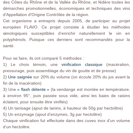
des Côtes du Rhône et de la Vallée du Rhône, et fédère toutes les
démarches promotionnelles, économiques et techniques des vins
d'Appellation d'Origine Contrôlée de la région.
Cet organisme a entrepris depuis 2005, de participer au projet
européen FLAVO. Ce projet consiste à étudier les méthodes
œnologiques susceptibles d’enrichir naturellement le vin en
polyphénols. Puisque ces derniers sont recommandés pour la
santé.
Pour se faire, ils ont comparé 5 méthodes :
1) Le choix témoin, une
vinification classique
(macération,
pressurage, puis assemblage du vin de goutte et de presse)
2)
Une saignée
sur 20% du volume (on écoule 20% du jus avant la
fin de la macération)
3) Une
« flash détente »
(la vendange est montée en température,
à environ 95°, puis passée sous vide, ainsi les baies de raisins
éclatent, pour ensuite être vinifiés)
4) Un tanisage (ajout de tanins, à hauteur de 50g par hectolitre)
5) Un enzymage (ajout d’enzymes, 3g par hectolitre)
Chaque vinification fut effectuée dans des cuves inox d’un volume
d’un hectolitre.