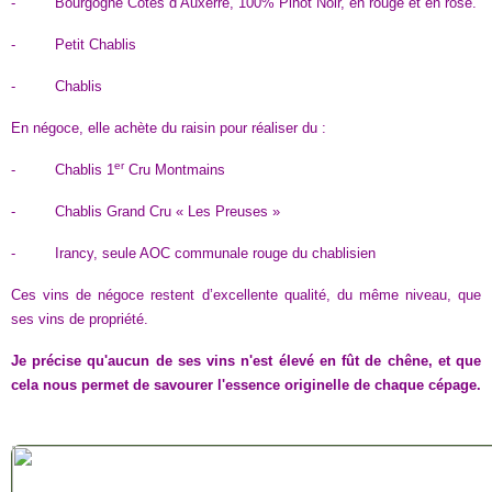
- Bourgogne Côtes d’Auxerre, 100% Pinot Noir, en rouge et en rosé.
- Petit Chablis
- Chablis
En négoce, elle achète du raisin pour réaliser du :
er
- Chablis 1
Cru Montmains
- Chablis Grand Cru « Les Preuses »
- Irancy, seule AOC communale rouge du chablisien
Ces vins de négoce restent d’excellente qualité, du même niveau, que
ses vins de propriété.
Je précise qu'aucun de ses vins n'est élevé en fût de chêne, et que
cela nous permet de savourer l'essence originelle de chaque cépage.