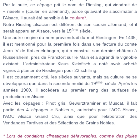
Par la suite, ce cépage prit le nom de Riesling, qui viendrait de
« rieseln » (couler, en allemand), parce qu’avant de s’acclimater à
l’Alsace, il aurait été sensible à la
coulure*.
Notre Riesling alsacien est différent de son cousin allemand, et il
ème
serait apparu en Alsace, vers le 15
siècle.
Une autre origine du nom proviendrait du mot Rieslingen. En 1435,
il est mentionné pour la première fois dans une facture du comte
Jean IV de Katzenelnbogen, qui a construit son dernier château à
Rüsselsheim, près de Francfort sur le Main et a agrandi le vignoble
existant. L'administrateur Klaus Kleinfisch a noté avoir acheté
vignes à planter de Rieslingen pour 22 schilling.
Il est couramment cité, les siècles suivants, mais sa culture ne se
ème
développera que dans la seconde moitié du 19
siècle. Après les
années 1960, il accèdera au premier rang des surfaces de
production en Alsace.
Avec les cépages : Pinot gris, Gewurztraminer et Muscat, il fait
partie des 4 cépages « Nobles », autorisés pour l’AOC Alsace,
l’AOC Alsace Grand Cru, ainsi que pour l’élaboration des
Vendanges Tardives et des Sélections de Grains Nobles.
* Lors de conditions climatiques défavorables, comme des pluies