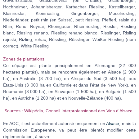
Gewürtztraube, Grasdchevina (en Croatie), Gräfenberger,
Hochheimer, Johannisberger, Karbacher Riesling, Kastellberger,
Kleinriesler, Kleinriesling, Klingenberger, Moselriesling,
Niederländer, petit rhin (en Suisse), petit riesling, Pfefferl, raisin du
Rhin, Reno, Reynai, Rheingauer, Rheinriesling, Riesler, Riesling
blanc, Riesling renano, Riesling renano bianco, Rieslinger, Risling
rejnski, Rizling, rohac, Rössling, Rösslinger, Weißer Riesling (nom
correct), White Riesling
Zones de plantations
Ce cépage est planté principalement en Allemagne (22 000
hectares plantés), mais se rencontre également en Alsace (2 900
ha), en Australie (3 700 ha), en Afrique du Sud (3 500 ha), aux
États-Unis (3 000 ha en Californie et dans l'état de New York), en
Roumanie (3 000 ha), en Slovaquie (1 500 ha), en Bulgarie (1 500
ha), en Autriche (1 200 ha) et en Nouvelle-Zélande (400 ha).
Sources : Wikipédia, Conseil Interprofessionnel des Vins d'Alsace.
En AOC, il est actuellement autorisé uniquement en
Alsace
, mais la
Commission Européenne, va peut être bientôt modifier cette
réglementation, à suivre...