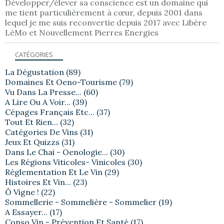
Développer/élever sa conscience est un domaine qui
me tient particulièrement à cœur, depuis 2001 dans
lequel je me suis reconvertie depuis 2017 avec Libère
LèMo et Nouvellement Pierres Energies
CATÉGORIES
La Dégustation
(89)
Domaines Et Oeno-Tourisme
(79)
Vu Dans La Presse...
(60)
A Lire Ou A Voir...
(39)
Cépages Français Etc...
(37)
Tout Et Rien...
(32)
Catégories De Vins
(31)
Jeux Et Quizzs
(31)
Dans Le Chai - Oenologie...
(30)
Les Régions Viticoles- Vinicoles
(30)
Règlementation Et Le Vin
(29)
Histoires Et Vin...
(23)
Ô Vigne !
(22)
Sommellerie - Sommelière - Sommelier
(19)
A Essayer...
(17)
Conso Vin - Prévention Et Santé
(17)