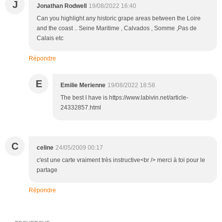
J
Jonathan Rodwell
19/08/2022 16:40
Can you highlight any historic grape areas between the Loire
and the coast .. Seine Maritime , Calvados , Somme ,Pas de
Calais etc
Répondre
E
Emilie Merienne
19/08/2022 18:58
The best I have is https://www.labivin.net/article-
24332857.html
C
celine
24/05/2009 00:17
c'est une carte vraiment très instructive<br /> merci à toi pour le
partage
Répondre