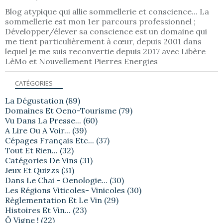
Blog atypique qui allie sommellerie et conscience... La
sommellerie est mon 1er parcours professionnel ;
Développer/élever sa conscience est un domaine qui
me tient particulièrement à cœur, depuis 2001 dans
lequel je me suis reconvertie depuis 2017 avec Libère
LèMo et Nouvellement Pierres Energies
CATÉGORIES
La Dégustation
(89)
Domaines Et Oeno-Tourisme
(79)
Vu Dans La Presse...
(60)
A Lire Ou A Voir...
(39)
Cépages Français Etc...
(37)
Tout Et Rien...
(32)
Catégories De Vins
(31)
Jeux Et Quizzs
(31)
Dans Le Chai - Oenologie...
(30)
Les Régions Viticoles- Vinicoles
(30)
Règlementation Et Le Vin
(29)
Histoires Et Vin...
(23)
Ô Vigne !
(22)