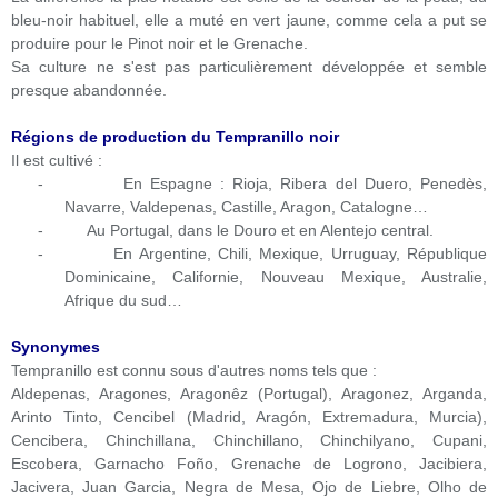
bleu-noir habituel, elle a muté en vert jaune, comme cela a put se
produire pour le Pinot noir et le Grenache.
Sa culture ne s'est pas particulièrement développée et semble
presque abandonnée.
Régions de production du Tempranillo noir
Il est cultivé :
-
En Espagne : Rioja, Ribera del Duero, Penedès,
Navarre, Valdepenas, Castille, Aragon, Catalogne…
-
Au Portugal, dans le Douro et en Alentejo central.
-
En Argentine, Chili, Mexique, Urruguay, République
Dominicaine, Californie, Nouveau Mexique, Australie,
Afrique du sud…
Synonymes
Tempranillo est connu sous d'autres noms tels que :
Aldepenas, Aragones, Aragonêz (Portugal), Aragonez, Arganda,
Arinto Tinto, Cencibel (Madrid, Aragón, Extremadura, Murcia),
Cencibera, Chinchillana, Chinchillano, Chinchilyano, Cupani,
Escobera, Garnacho Foño, Grenache de Logrono, Jacibiera,
Jacivera, Juan Garcia, Negra de Mesa, Ojo de Liebre, Olho de