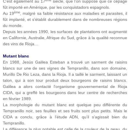
C’est également au 17
siècle, que l’on suppose que ce cépage
fût importé en Amérique, par les conquistadors espagnols.
ème
Au 19
, malgré sa faible résistance aux maladies et parasites, il
fût implanté, et s’établit durablement dans de nombreuses régions
du monde.
Depuis les années 1990, les surfaces de plantations ont augmenté
en Californie, Australie, Afrique du Sud, grâce à la qualité reconnue
des vins de Rioja…
Mutant blanc
En 1988, Jesús Galilea Esteban a trouvé un sarment de raisins
blancs sur une de ses vignes de Tempranillo, dans son domaine,
Murillo De Rio Leza, dans la Rioja. Il a taillé le sarment, laissant un
talon, qui à son tour produit deux bourgeons de raisins blancs.
Galilea a alors contacté l'organisme gouvernemental de Rioja
CIDA, qui a greffé les bourgeons dans leur centre de recherches
en février 1989.
La morphologie du mutant blanc est quelque peu différente du
Tempranillo noir, ses feuilles et ses fruits sont plus petits. Mais le
CIDA a conclu, grâce à l’étude ADN, qu’il s’agissait bien du
Tempranillo.
La différence la plus notable est celle de la couleur de la peau, du