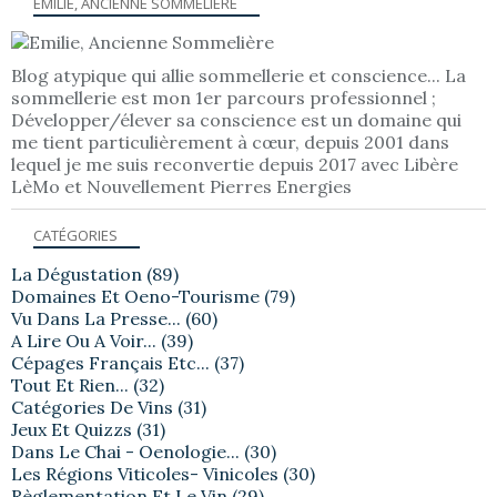
EMILIE, ANCIENNE SOMMELIÈRE
Blog atypique qui allie sommellerie et conscience... La
sommellerie est mon 1er parcours professionnel ;
Développer/élever sa conscience est un domaine qui
me tient particulièrement à cœur, depuis 2001 dans
lequel je me suis reconvertie depuis 2017 avec Libère
LèMo et Nouvellement Pierres Energies
CATÉGORIES
La Dégustation
(89)
Domaines Et Oeno-Tourisme
(79)
Vu Dans La Presse...
(60)
A Lire Ou A Voir...
(39)
Cépages Français Etc...
(37)
Tout Et Rien...
(32)
Catégories De Vins
(31)
Jeux Et Quizzs
(31)
Dans Le Chai - Oenologie...
(30)
Les Régions Viticoles- Vinicoles
(30)
Règlementation Et Le Vin
(29)