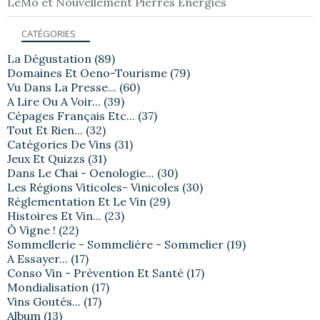
LèMo et Nouvellement Pierres Energies
CATÉGORIES
La Dégustation
(89)
Domaines Et Oeno-Tourisme
(79)
Vu Dans La Presse...
(60)
A Lire Ou A Voir...
(39)
Cépages Français Etc...
(37)
Tout Et Rien...
(32)
Catégories De Vins
(31)
Jeux Et Quizzs
(31)
Dans Le Chai - Oenologie...
(30)
Les Régions Viticoles- Vinicoles
(30)
Règlementation Et Le Vin
(29)
Histoires Et Vin...
(23)
Ô Vigne !
(22)
Sommellerie - Sommelière - Sommelier
(19)
A Essayer...
(17)
Conso Vin - Prévention Et Santé
(17)
Mondialisation
(17)
Vins Goutés...
(17)
Album
(13)