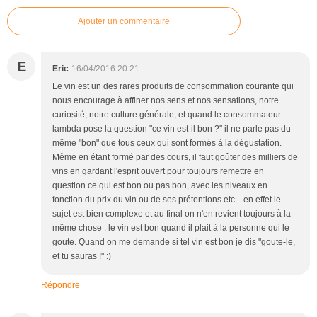
Ajouter un commentaire
E
Eric
16/04/2016 20:21
Le vin est un des rares produits de consommation courante qui
nous encourage à affiner nos sens et nos sensations, notre
curiosité, notre culture générale, et quand le consommateur
lambda pose la question "ce vin est-il bon ?" il ne parle pas du
même "bon" que tous ceux qui sont formés à la dégustation.
Même en étant formé par des cours, il faut goûter des milliers de
vins en gardant l'esprit ouvert pour toujours remettre en
question ce qui est bon ou pas bon, avec les niveaux en
fonction du prix du vin ou de ses prétentions etc... en effet le
sujet est bien complexe et au final on n'en revient toujours à la
même chose : le vin est bon quand il plait à la personne qui le
goute. Quand on me demande si tel vin est bon je dis "goute-le,
et tu sauras !" :)
Répondre