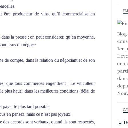
arcelles.
EM
ut être producteur de vins, qu’il commercialise en
Blog 
é dans la presse ; on peut considérer, qu’en moyenne,
cons
sont issus du négoce.
1er 
Déve
gne de compte, dans la relation du négociant et de son
un d
part
dans
es, que tous commerces engendrent : Le viticulteur
depu
le plus haut), dans les meilleures conditions (délai de
Nouv
t payer le plus tard possible.
CA
vous en pensez, mais ce n’est pas joyeux.
tie des accords sont verbaux, quand ils sont respectés,
La D