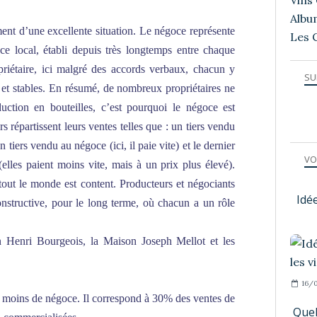
Vins 
Albu
ent d’une excellente situation. Le négoce représente
Les 
 local, établi depuis très longtemps entre chaque
priétaire, ici malgré des accords verbaux, chacun y
SU
s et stables. En résumé, de nombreux propriétaires ne
duction en bouteilles, c’est pourquoi le négoce est
s répartissent leurs ventes telles que : un tiers vendu
 tiers vendu au négoce (ici, il paie vite) et le dernier
VO
(elles paient moins vite, mais à un prix plus élevé).
out le monde est content. Producteurs et négociants
Idé
constructive, pour le long terme, où chacun a un rôle
 Henri Bourgeois, la Maison Joseph Mellot et les
16/0
 le moins de négoce. Il correspond à 30% des ventes de
Quel