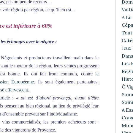
Doma
cas, pas ou peu de recours...
Vu D
e voir région par région, ce qu’il en est…
A Lir
Cépa
ce est inférieure à 60%
Tout 
Caté
 les échanges avec le négoce :
Jeux
Dans
Négociants et producteurs travaillent main dans la
Les R
sont le moteur de la région, leurs ventes progressent
Règl
 est bonne. Ils ont fait front commun, contre
la
Histo
ssion Européenne
. Ils sont également partenaires,
Ô Vig
sé effervescent
.
Somm
article :
« on est d’abord provençal, avant d’être
Somm
 ils pensent au bien régional, au lieu de privilégié leur
A Ess
ion d’ensemble prévaut sur l’individualisme.
Cons
ins commercialisés, les premiers acheteurs sont :
Mond
cle des vignerons de Provence.