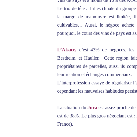
vins de Pays et à moins de 10% des AOC
Le trio de tête : Trilles (filiale du grou
la marge de manœuvre est limitée, il
cultivables… Aussi, le négoce achète 
pourquoi, le cours des vins de pays est as
L’Alsace,
c’est 43% de négoces, les 3 
Bestheim, et Hauller. Cette région fait
propriétaires de parcelles, aussi ils comp
leur relation et échanges commerciaux.
L’interprofession essaye de régulariser l’a
cependant les mauvaises habitudes persi
La situation du
Jura
est assez proche de 
est de 38%. Le plus gros négociant est :
France).