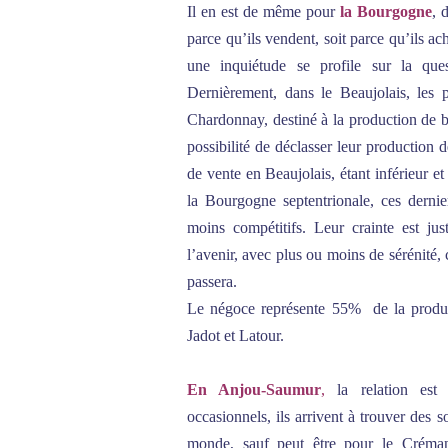
Il en est de même pour
la Bourgogne
, 
parce qu’ils vendent, soit parce qu’ils a
une inquiétude se profile sur la que
Dernièrement, dans le Beaujolais, les p
Chardonnay, destiné à la production de 
possibilité de déclasser leur productio
de vente en Beaujolais, étant inférieur et
la Bourgogne septentrionale, ces dernier
moins compétitifs. Leur crainte est just
l’avenir, avec plus ou moins de sérénité
passera.
Le négoce représente 55% de la producti
Jadot et Latour.
En Anjou-Saumur
,
la relation est
occasionnels, ils arrivent à trouver des s
monde, sauf peut être pour le Crémant