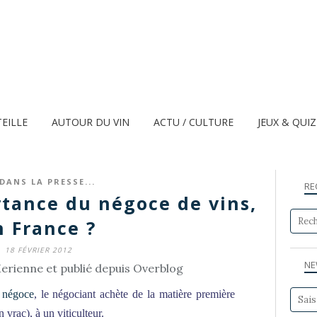
TEILLE
AUTOUR DU VIN
ACTU / CULTURE
JEUX & QUI
DANS LA PRESSE...
RE
rtance du négoce de vins,
n France ?
18 FÉVRIER 2012
NE
erienne et publié depuis Overblog
e négoce
, le négociant achète de la matière première
n vrac), à un viticulteur.