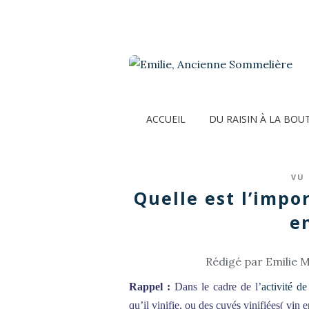
ACCUEIL
DU RAISIN À LA BOU
VU 
Quelle est l’impo
e
Rédigé par Emilie M
Rappel :
Dans le cadre de l’
activité d
qu’il vinifie, ou des cuvés vinifiées( vin e