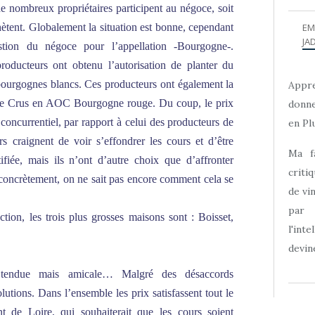
de nombreux propriétaires participent au négoce, soit
chètent. Globalement la situation est bonne, cependant
EM
JAD
stion du négoce pour l’appellation -Bourgogne-.
roducteurs ont obtenu l’autorisation de planter du
bourgognes blancs. Ces producteurs ont également la
Appre
n de Crus en AOC Bourgogne rouge. Du coup, le prix
donne
 concurrentiel, par rapport à celui des producteurs de
en Plu
s craignent de voir s’effondrer les cours et d’être
Ma f
ifiée, mais ils n’ont d’autre choix que d’affronter
criti
, concrètement, on ne sait pas encore comment cela se
de vi
par
on, les trois plus grosses maisons sont : Boisset,
l'int
devine
 tendue mais amicale… Malgré des désaccords
olutions. Dans l’ensemble les prix satisfassent tout le
 de Loire, qui souhaiterait que les cours soient