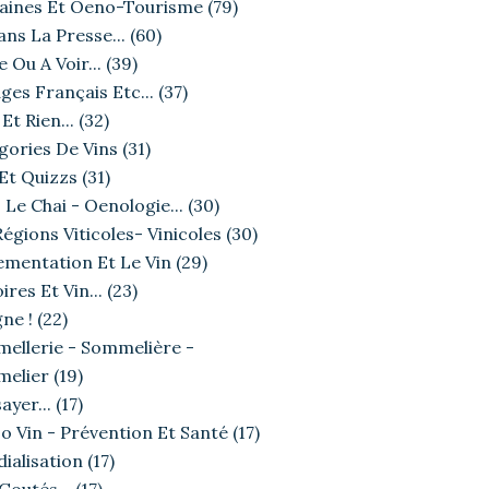
ines Et Oeno-Tourisme
(79)
ans La Presse...
(60)
e Ou A Voir...
(39)
ges Français Etc...
(37)
Et Rien...
(32)
gories De Vins
(31)
 Et Quizzs
(31)
 Le Chai - Oenologie...
(30)
égions Viticoles- Vinicoles
(30)
ementation Et Le Vin
(29)
ires Et Vin...
(23)
ne !
(22)
ellerie - Sommelière -
elier
(19)
ayer...
(17)
o Vin - Prévention Et Santé
(17)
ialisation
(17)